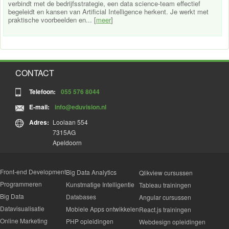
verbindt met de bedrijfsstrategie, een data science-team effectief
begeleidt en kansen van Artificial Intelligence herkent. Je werkt met
praktische voorbeelden en... [
meer
]
CONTACT
Telefoon:
055 576 8044
E-mail:
info@eduvision.nl
Adres:
Loolaan 554
7315AG
Apeldoorn
Front-end Development
Big Data Analytics
Qlikview cursussen
Programmeren
Kunstmatige Intelligentie
Tableau trainingen
Big Data
Databases
Angular cursussen
Datavisualisatie
Mobiele Apps ontwikkelen
React.js trainingen
Online Marketing
PHP opleidingen
Webdesign opleidingen