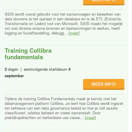
SSIS wordt vooral gebruikt voor het samenvoegen en bewerken van
data alvorens je het opslaat in een database en is de ETL (Extractie,
Transformatie en Laden) tool van Microsoft. SSIS maakt het mogelijk
om met diverse externe bronnen en bestemmingen te werken, heeft
logging en foutafhandeling, debugg... [
meer
]
Training Collibra
fundamentals
2
dagen | eerstvolgende startdatum
4
september
MEER INFO!
Tijdens de training Collibra Fundamentals maak je kennis met het
datamanagement-platform Collibra. Je leert hoe Collibra wordt ingezet
ten behoeve van een data governance beleid en hoe je zelf assets
classificeert, relaties beheert en views samenstelt. Door
praktijkopdrachten en herkenbare use cases... [
meer
]