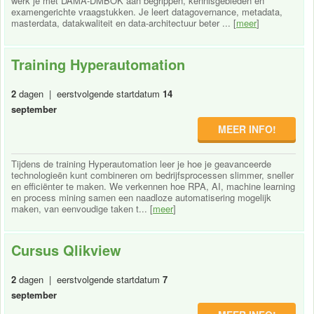
werk je met DAMA-DMBOK aan begrippen, kennisgebieden en
examengerichte vraagstukken. Je leert datagovernance, metadata,
masterdata, datakwaliteit en data-architectuur beter ... [
meer
]
Training Hyperautomation
2
dagen | eerstvolgende startdatum
14
september
MEER INFO!
Tijdens de training Hyperautomation leer je hoe je geavanceerde
technologieën kunt combineren om bedrijfsprocessen slimmer, sneller
en efficiënter te maken. We verkennen hoe RPA, AI, machine learning
en process mining samen een naadloze automatisering mogelijk
maken, van eenvoudige taken t... [
meer
]
Cursus Qlikview
2
dagen | eerstvolgende startdatum
7
september