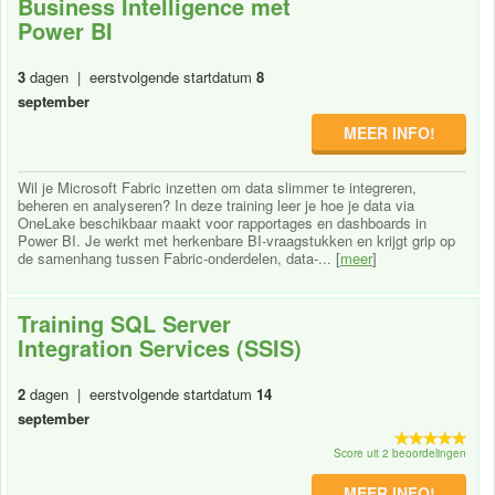
Business Intelligence met
Power BI
3
dagen | eerstvolgende startdatum
8
september
MEER INFO!
Wil je Microsoft Fabric inzetten om data slimmer te integreren,
beheren en analyseren? In deze training leer je hoe je data via
OneLake beschikbaar maakt voor rapportages en dashboards in
Power BI. Je werkt met herkenbare BI-vraagstukken en krijgt grip op
de samenhang tussen Fabric-onderdelen, data-... [
meer
]
Training SQL Server
Integration Services (SSIS)
2
dagen | eerstvolgende startdatum
14
september
Score uit 2 beoordelingen
MEER INFO!