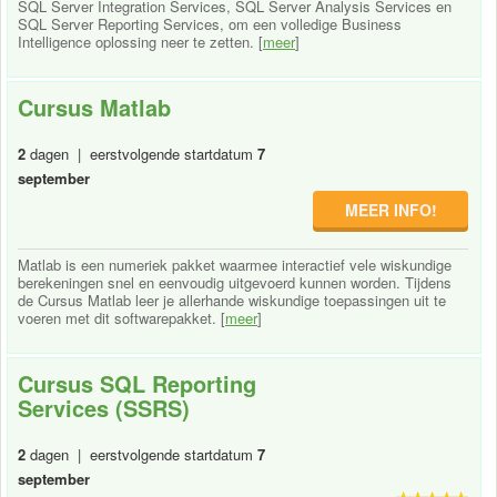
SQL Server Integration Services, SQL Server Analysis Services en
SQL Server Reporting Services, om een volledige Business
Intelligence oplossing neer te zetten. [
meer
]
Cursus Matlab
2
dagen | eerstvolgende startdatum
7
september
MEER INFO!
Matlab is een numeriek pakket waarmee interactief vele wiskundige
berekeningen snel en eenvoudig uitgevoerd kunnen worden. Tijdens
de Cursus Matlab leer je allerhande wiskundige toepassingen uit te
voeren met dit softwarepakket. [
meer
]
Cursus SQL Reporting
Services (SSRS)
2
dagen | eerstvolgende startdatum
7
september