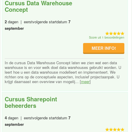
Cursus Data Warehouse
Concept
2
dagen | eerstvolgende startdatum
7
september
Score uit 1 beoordelingen
MEER INFO!
In de cursus Data Warehouse Concept laten we zien wat een data
warehouse is en voor welk doel data warehouses gebruikt worden. U
leert hoe u een data warehouse modelleert en implementeert. We
richten ons op de conceptuele aspecten, inclusief projectaanpak. U
krijgt daarnaast een overview van mogelij... [
meer
]
Cursus Sharepoint
beheerders
4
dagen | eerstvolgende startdatum
7
september