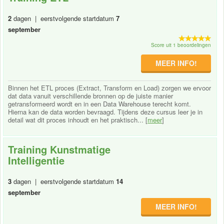
2
dagen | eerstvolgende startdatum
7
september
Score uit 1 beoordelingen
MEER INFO!
Binnen het ETL proces (Extract, Transform en Load) zorgen we ervoor
dat data vanuit verschillende bronnen op de juiste manier
getransformeerd wordt en in een Data Warehouse terecht komt.
Hierna kan de data worden bevraagd. Tijdens deze cursus leer je in
detail wat dit proces inhoudt en het praktisch... [
meer
]
Training Kunstmatige
Intelligentie
3
dagen | eerstvolgende startdatum
14
september
MEER INFO!