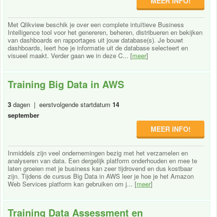
MEER INFO!
Met Qlikview beschik je over een complete intuïtieve Business
Intelligence tool voor het genereren, beheren, distribueren en bekijken
van dashboards en rapportages uit jouw database(s). Je bouwt
dashboards, leert hoe je informatie uit de database selecteert en
visueel maakt. Verder gaan we in deze C... [
meer
]
Training Big Data in AWS
3
dagen | eerstvolgende startdatum
14
september
MEER INFO!
Inmiddels zijn veel ondernemingen bezig met het verzamelen en
analyseren van data. Een dergelijk platform onderhouden en mee te
laten groeien met je business kan zeer tijdrovend en dus kostbaar
zijn. Tijdens de cursus Big Data in AWS leer je hoe je het Amazon
Web Services platform kan gebruiken om j... [
meer
]
Training Data Assessment en