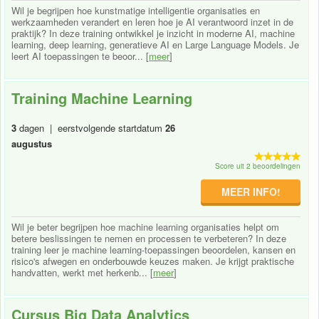
Wil je begrijpen hoe kunstmatige intelligentie organisaties en
werkzaamheden verandert en leren hoe je AI verantwoord inzet in de
praktijk? In deze training ontwikkel je inzicht in moderne AI, machine
learning, deep learning, generatieve AI en Large Language Models. Je
leert AI toepassingen te beoor... [
meer
]
Training Machine Learning
3
dagen | eerstvolgende startdatum
26
augustus
Score uit 2 beoordelingen
MEER INFO!
Wil je beter begrijpen hoe machine learning organisaties helpt om
betere beslissingen te nemen en processen te verbeteren? In deze
training leer je machine learning-toepassingen beoordelen, kansen en
risico's afwegen en onderbouwde keuzes maken. Je krijgt praktische
handvatten, werkt met herkenb... [
meer
]
Cursus Big Data Analytics