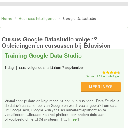
CATEGORIE
TRAININGEN
Home
/
Business Intelligence
/
Google Datastudio
OVER ONS
CONTACT
SKILLS ALCHEMIST
Cursus Google Datastudio volgen?
Opleidingen en cursussen bij Eduvision
Training Google Data Studio
1
dag | eerstvolgende startdatum
7 september
Score uit 2 beoordelingen
MEER INFO!
Visualiseer je data en krijg meer inzicht in je business. Data Studio is
de datavisualisatie-tool van Google en wordt veelal gebruikt om data
uit Google Ads, Google Analytics en advertentieplatformen te
visualiseren. Uiteraard kan het platform ook andere data aan,
bijvoorbeeld uit je CRM systeem. Ti... [
meer
]