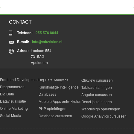
CONTACT
Telefoon:
055 576 8044
E-mail:
info@eduvision.nl
Adres:
Loolaan 554
7315AG
Apeldoorn
Front-end Development
Big Data Analytics
Qlikview cursussen
Programmeren
Kunstmatige Intelligentie
Tableau trainingen
Big Data
Databases
Angular cursussen
Datavisualisatie
Mobiele Apps ontwikkelen
React.js trainingen
Online Marketing
PHP opleidingen
Webdesign opleidingen
Social Media
Database cursussen
Google Analytics cursussen