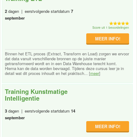
2
dagen | eerstvolgende startdatum
7
september
Score uit 1 beoordelingen
MEER INFO!
Binnen het ETL proces (Extract, Transform en Load) zorgen we ervoor
dat data vanuit verschillende bronnen op de juiste manier
getransformeerd wordt en in een Data Warehouse terecht komt.
Hierna kan de data worden bevraagd. Tijdens deze cursus leer je in
detail wat dit proces inhoudt en het praktisch... [
meer
]
Training Kunstmatige
Intelligentie
3
dagen | eerstvolgende startdatum
14
september
MEER INFO!