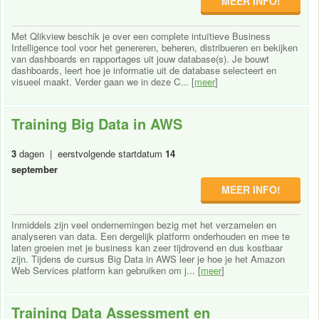
MEER INFO!
Met Qlikview beschik je over een complete intuïtieve Business
Intelligence tool voor het genereren, beheren, distribueren en bekijken
van dashboards en rapportages uit jouw database(s). Je bouwt
dashboards, leert hoe je informatie uit de database selecteert en
visueel maakt. Verder gaan we in deze C... [
meer
]
Training Big Data in AWS
3
dagen | eerstvolgende startdatum
14
september
MEER INFO!
Inmiddels zijn veel ondernemingen bezig met het verzamelen en
analyseren van data. Een dergelijk platform onderhouden en mee te
laten groeien met je business kan zeer tijdrovend en dus kostbaar
zijn. Tijdens de cursus Big Data in AWS leer je hoe je het Amazon
Web Services platform kan gebruiken om j... [
meer
]
Training Data Assessment en