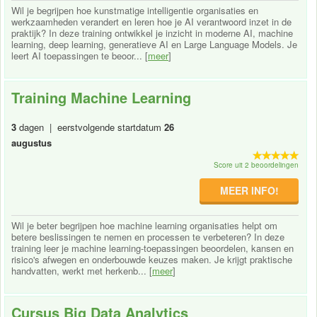
Wil je begrijpen hoe kunstmatige intelligentie organisaties en
werkzaamheden verandert en leren hoe je AI verantwoord inzet in de
praktijk? In deze training ontwikkel je inzicht in moderne AI, machine
learning, deep learning, generatieve AI en Large Language Models. Je
leert AI toepassingen te beoor... [
meer
]
Training Machine Learning
3
dagen | eerstvolgende startdatum
26
augustus
Score uit 2 beoordelingen
MEER INFO!
Wil je beter begrijpen hoe machine learning organisaties helpt om
betere beslissingen te nemen en processen te verbeteren? In deze
training leer je machine learning-toepassingen beoordelen, kansen en
risico's afwegen en onderbouwde keuzes maken. Je krijgt praktische
handvatten, werkt met herkenb... [
meer
]
Cursus Big Data Analytics