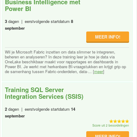
Business Intelligence met
Power BI
3
dagen | eerstvolgende startdatum
8
september
MEER INFO!
Wil je Microsoft Fabric inzetten om data slimmer te integreren,
beheren en analyseren? In deze training leer je hoe je data via
OneLake beschikbaar maakt voor rapportages en dashboards in
Power BI. Je werkt met herkenbare BI-vraagstukken en krijgt grip op
de samenhang tussen Fabric-onderdelen, data-... [
meer
]
Training SQL Server
Integration Services (SSIS)
2
dagen | eerstvolgende startdatum
14
september
Score uit 2 beoordelingen
MEER INFO!