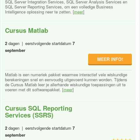
SQL Server Integration Services, SQL Server Analysis Services en
SQL Server Reporting Services, om een volledige Business
Intelligence oplossing neer te zetten. [
meer
]
Cursus Matlab
2
dagen | eerstvolgende startdatum
7
september
MEER INFO!
Matlab is een numeriek pakket waarmee interactief vele wiskundige
berekeningen snel en eenvoudig uitgevoerd kunnen worden. Tijdens
de Cursus Matlab leer je allerhande wiskundige toepassingen uit te
voeren met dit softwarepakket. [
meer
]
Cursus SQL Reporting
Services (SSRS)
2
dagen | eerstvolgende startdatum
7
september