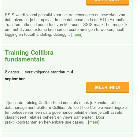
SSIS wordt vooral gebruikt voor het samenvoegen en bewerken van
data alvorens je het opslaat in een database en is de ETL (Extractie,
Transformatie en Laden) tool van Microsoft. SSIS maakt het mogelijk
om met diverse externe bronnen en bestemmingen te werken, heeft
logging en foutafhandeling, debugg... [
meer
]
Training Collibra
fundamentals
2
dagen | eerstvolgende startdatum
4
september
MEER INFO!
Tijdens de training Collibra Fundamentals maak je kennis met het
datamanagement-platform Collibra. Je leert hoe Collibra wordt ingezet
ten behoeve van een data governance beleid en hoe je zelf assets
classificeert, relaties beheert en views samenstelt. Door
praktijkopdrachten en herkenbare use cases... [
meer
]