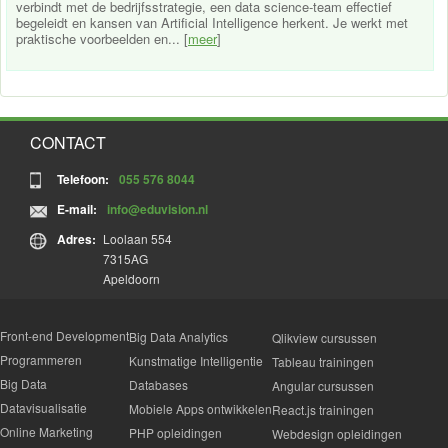
verbindt met de bedrijfsstrategie, een data science-team effectief
begeleidt en kansen van Artificial Intelligence herkent. Je werkt met
praktische voorbeelden en... [
meer
]
CONTACT
Telefoon:
055 576 8044
E-mail:
info@eduvision.nl
Adres:
Loolaan 554
7315AG
Apeldoorn
Front-end Development
Big Data Analytics
Qlikview cursussen
Programmeren
Kunstmatige Intelligentie
Tableau trainingen
Big Data
Databases
Angular cursussen
Datavisualisatie
Mobiele Apps ontwikkelen
React.js trainingen
Online Marketing
PHP opleidingen
Webdesign opleidingen