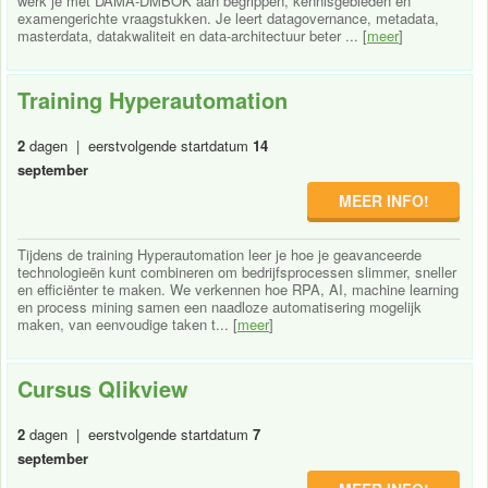
werk je met DAMA-DMBOK aan begrippen, kennisgebieden en
examengerichte vraagstukken. Je leert datagovernance, metadata,
masterdata, datakwaliteit en data-architectuur beter ... [
meer
]
Training Hyperautomation
2
dagen | eerstvolgende startdatum
14
september
MEER INFO!
Tijdens de training Hyperautomation leer je hoe je geavanceerde
technologieën kunt combineren om bedrijfsprocessen slimmer, sneller
en efficiënter te maken. We verkennen hoe RPA, AI, machine learning
en process mining samen een naadloze automatisering mogelijk
maken, van eenvoudige taken t... [
meer
]
Cursus Qlikview
2
dagen | eerstvolgende startdatum
7
september