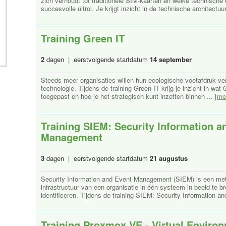
zich verhoudt tot traditionele SIM-kaarten en welke technische
succesvolle uitrol. Je krijgt inzicht in de technische architectuu
Training Green IT
2
dagen | eerstvolgende startdatum
14 september
Steeds meer organisaties willen hun ecologische voetafdruk ver
technologie. Tijdens de training Green IT krijg je inzicht in wat
toegepast en hoe je het strategisch kunt inzetten binnen ... [
me
Training SIEM: Security Information a
Management
3
dagen | eerstvolgende startdatum
21 augustus
Security Information and Event Management (SIEM) is een me
infrastructuur van een organisatie in één systeem in beeld te b
identificeren. Tijdens de training SIEM: Security Information a
Training Proxmox VE - Virtual Enviro