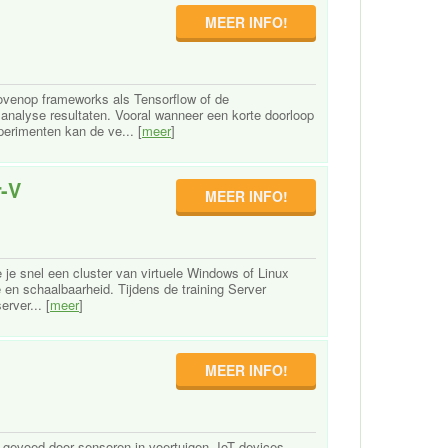
MEER INFO!
bovenop frameworks als Tensorflow of de
 analyse resultaten. Vooral wanneer een korte doorloop
perimenten kan de ve... [
meer
]
r-V
MEER INFO!
 je snel een cluster van virtuele Windows of Linux
ce en schaalbaarheid. Tijdens de training Server
erver... [
meer
]
MEER INFO!
 gevoed door sensoren in voertuigen, IoT devices,