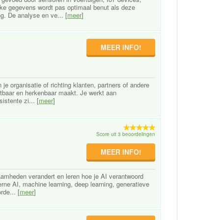
lke gegevens wordt pas optimaal benut als deze
g. De analyse en ve... [
meer
]
MEER INFO!
n je organisatie of richting klanten, partners of andere
chtbaar en herkenbaar maakt. Je werkt aan
stente zi... [
meer
]
Score uit 3 beoordelingen
MEER INFO!
kzaamheden verandert en leren hoe je AI verantwoord
derne AI, machine learning, deep learning, generatieve
de... [
meer
]