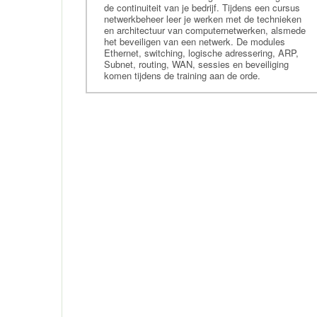
Cursus Visio
de continuiteit van je bedrijf. Tijdens een cursus
netwerkbeheer leer je werken met de technieken
Cursus Varnish
en architectuur van computernetwerken, alsmede
Cursus Chef
het beveiligen van een netwerk. De modules
Ethernet, switching, logische adressering, ARP,
Training Puppet
Subnet, routing, WAN, sessies en beveiliging
komen tijdens de training aan de orde.
Cursus Amazon Architectuur
Training Github
Training Microsoft server
Cursus Unified Access
training COBIT
Training Docker
Training Kubernetes