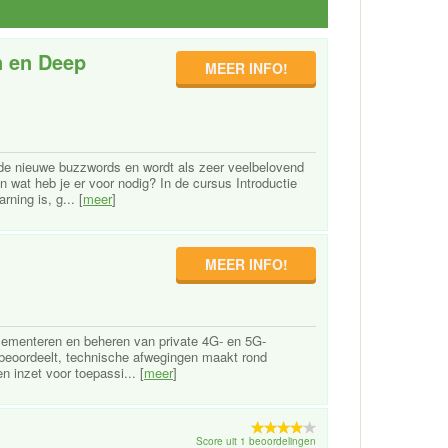
n en Deep
MEER INFO!
 de nieuwe buzzwords en wordt als zeer veelbelovend
 wat heb je er voor nodig? In de cursus Introductie
ning is, g... [
meer
]
MEER INFO!
lementeren en beheren van private 4G- en 5G-
n beoordeelt, technische afwegingen maakt rond
n inzet voor toepassi... [
meer
]
Score uit 1 beoordelingen