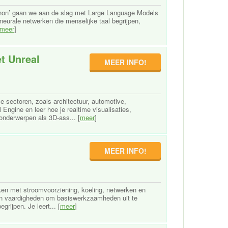
thon’ gaan we aan de slag met Large Language Models
eurale netwerken die menselijke taal begrijpen,
meer
]
t Unreal
MEER INFO!
e sectoren, zoals architectuur, automotive,
Engine en leer hoe je realtime visualisaties,
 onderwerpen als 3D-ass... [
meer
]
MEER INFO!
rken met stroomvoorziening, koeling, netwerken en
s en vaardigheden om basiswerkzaamheden uit te
rijpen. Je leert... [
meer
]