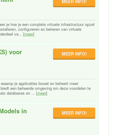
MEER INFO!
er je hoe je een complete virtuele infrastructuur opzet
talleren, configureren en beheren van virtuele
erdeel va... [
meer
]
KS) voor
MEER INFO!
 waarop je applicaties bouwt en beheert meer
S) biedt een beheerde omgeving om deze voordelen te
als databases en ... [
meer
]
Models in
MEER INFO!