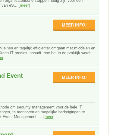
 en organisatorische stappen nodig zijn voor een
r van eS... [
meer
]
MEER INFO!
kleinen en tegelijk efficiënter omgaan met middelen en
 Green IT precies inhoudt, hoe het in de praktijk wordt
er
]
nd Event
MEER INFO!
thode om security management voor de hele IT
rengen, te monitoren en mogelijke bedreigingen te
nd Event Management l... [
meer
]
nment