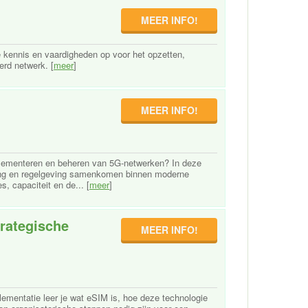
MEER INFO!
 kennis en vaardigheden op voor het opzetten,
rd netwerk. [
meer
]
MEER INFO!
plementeren en beheren van 5G-netwerken? In deze
liging en regelgeving samenkomen binnen moderne
, capaciteit en de... [
meer
]
trategische
MEER INFO!
lementatie leer je wat eSIM is, hoe deze technologie