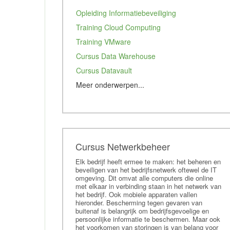
Opleiding Informatiebeveiliging
Training Cloud Computing
Training VMware
Cursus Data Warehouse
Cursus Datavault
Meer onderwerpen...
Training Data mining
Training SQL Server
Training Oracle DBA
Cursus Ethisch hacken
Cursus Netwerkbeheer
Training Linux
Elk bedrijf heeft ermee te maken: het beheren en
beveiligen van het bedrijfsnetwerk oftewel de IT
Cursus Apache Webserver
omgeving. Dit omvat alle computers die online
met elkaar in verbinding staan in het netwerk van
Training LDAP
het bedrijf. Ook mobiele apparaten vallen
Training Exchange
hieronder. Bescherming tegen gevaren van
buitenaf is belangrijk om bedrijfsgevoelige en
Training Powershell
persoonlijke informatie te beschermen. Maar ook
het voorkomen van storingen is van belang voor