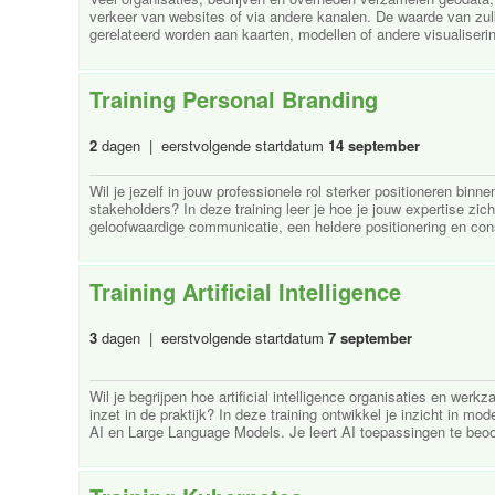
verkeer van websites of via andere kanalen. De waarde van zu
gerelateerd worden aan kaarten, modellen of andere visualiserin
Training Personal Branding
2
dagen | eerstvolgende startdatum
14 september
Wil je jezelf in jouw professionele rol sterker positioneren binne
stakeholders? In deze training leer je hoe je jouw expertise zi
geloofwaardige communicatie, een heldere positionering en consi
Training Artificial Intelligence
3
dagen | eerstvolgende startdatum
7 september
Wil je begrijpen hoe artificial intelligence organisaties en wer
inzet in de praktijk? In deze training ontwikkel je inzicht in mo
AI en Large Language Models. Je leert AI toepassingen te beoor