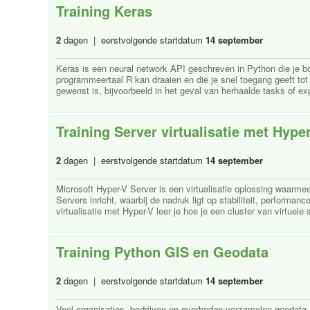
Training Keras
2
dagen | eerstvolgende startdatum
14 september
Keras is een neural network API geschreven in Python die je 
programmeertaal R kan draaien en die je snel toegang geeft tot
gewenst is, bijvoorbeeld in het geval van herhaalde tasks of ex
Training Server virtualisatie met Hype
2
dagen | eerstvolgende startdatum
14 september
Microsoft Hyper-V Server is een virtualisatie oplossing waarmee
Servers inricht, waarbij de nadruk ligt op stabiliteit, performan
virtualisatie met Hyper-V leer je hoe je een cluster van virtuele s
Training Python GIS en Geodata
2
dagen | eerstvolgende startdatum
14 september
Veel organisaties, bedrijven en overheden verzamelen geodata,