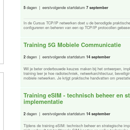
5
dagen | eerstvolgende startdatum
7 september
In de Cursus TCP/IP netwerken doet u de benodigde praktische
configureren en beheren van een op TCP/IP protocollen gebasee
Training 5G Mobiele Communicatie
2
dagen | eerstvolgende startdatum
14 september
Wil je beter onderbouwde keuzes maken bij het ontwerpen, im
training leer je hoe radiotechniek, netwerkarchitectuur, bevei
mobiele netwerken. Je krijgt praktische handvatten om prestaties
Training eSIM - technisch beheer en s
implementatie
2
dagen | eerstvolgende startdatum
14 september
Tijdens de training eSIM: technisch beheer en strategische imp