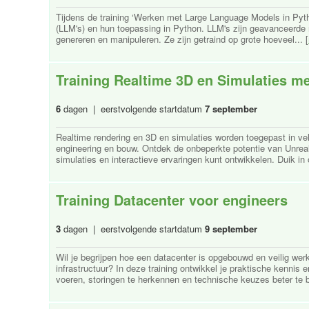
Tijdens de training ‘Werken met Large Language Models in Py
(LLM's) en hun toepassing in Python. LLM's zijn geavanceerde n
genereren en manipuleren. Ze zijn getraind op grote hoeveel... [
Training Realtime 3D en Simulaties me
6
dagen | eerstvolgende startdatum
7 september
Realtime rendering en 3D en simulaties worden toegepast in vel
engineering en bouw. Ontdek de onbeperkte potentie van Unreal 
simulaties en interactieve ervaringen kunt ontwikkelen. Duik in
Training Datacenter voor engineers
3
dagen | eerstvolgende startdatum
9 september
Wil je begrijpen hoe een datacenter is opgebouwd en veilig we
infrastructuur? In deze training ontwikkel je praktische kenni
voeren, storingen te herkennen en technische keuzes beter te beg