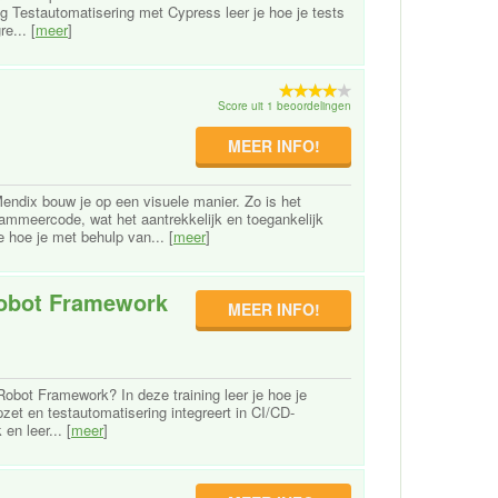
ng Testautomatisering met Cypress leer je hoe je tests
e... [
meer
]
Score uit 1 beoordelingen
MEER INFO!
ndix bouw je op een visuele manier. Zo is het
mmeercode, wat het aantrekkelijk en toegankelijk
 hoe je met behulp van... [
meer
]
Robot Framework
MEER INFO!
obot Framework? In deze training leer je hoe je
pzet en testautomatisering integreert in CI/CD-
en leer... [
meer
]