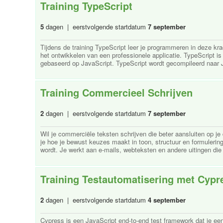
Training TypeScript
5
dagen | eerstvolgende startdatum
7 september
Tijdens de training TypeScript leer je programmeren in deze kra
het ontwikkelen van een professionele applicatie. TypeScript i
gebaseerd op JavaScript. TypeScript wordt gecompileerd naar J
Training Commercieel Schrijven
2
dagen | eerstvolgende startdatum
7 september
Wil je commerciële teksten schrijven die beter aansluiten op je 
je hoe je bewust keuzes maakt in toon, structuur en formulering
wordt. Je werkt aan e-mails, webteksten en andere uitingen die d
Training Testautomatisering met Cypr
2
dagen | eerstvolgende startdatum
4 september
Cypress is een JavaScript end-to-end test framework dat je een