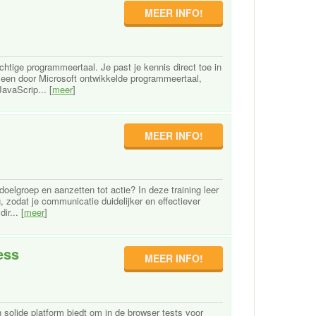
MEER INFO!
chtige programmeertaal. Je past je kennis direct toe in
s een door Microsoft ontwikkelde programmeertaal,
avaScrip... [
meer
]
MEER INFO!
doelgroep en aanzetten tot actie? In deze training leer
, zodat je communicatie duidelijker en effectiever
ir... [
meer
]
ess
MEER INFO!
 solide platform biedt om in de browser tests voor