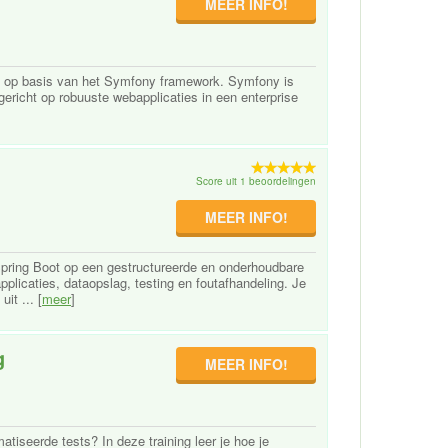
MEER INFO!
lt op basis van het Symfony framework. Symfony is
ericht op robuuste webapplicaties in een enterprise
Score uit 1 beoordelingen
MEER INFO!
Spring Boot op een gestructureerde en onderhoudbare
pplicaties, dataopslag, testing en foutafhandeling. Je
it ... [
meer
]
g
MEER INFO!
tiseerde tests? In deze training leer je hoe je