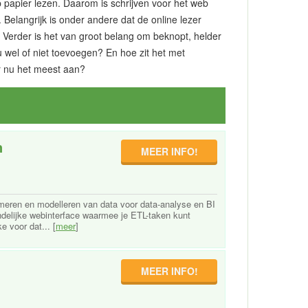
 papier lezen. Daarom is schrijven voor het web
 Belangrijk is onder andere dat de online lezer
en. Verder is het van groot belang om beknopt, helder
u wel of niet toevoegen? En hoe zit het met
er nu het meest aan?
n
MEER INFO!
rmeren en modelleren van data voor data-analyse en BI
ndelijke webinterface waarmee je ETL-taken kunt
e voor dat... [
meer
]
MEER INFO!