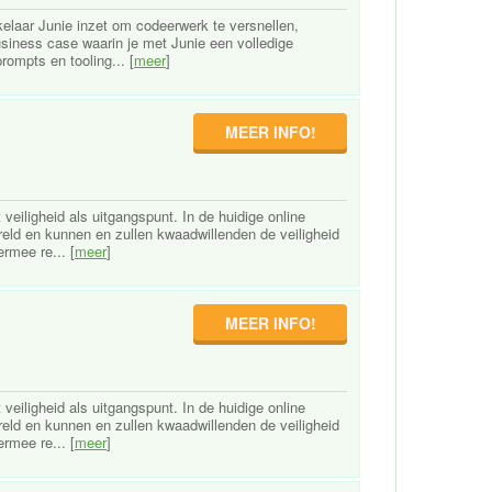
kkelaar Junie inzet om codeerwerk te versnellen,
usiness case waarin je met Junie een volledige
ompts en tooling... [
meer
]
MEER INFO!
iligheid als uitgangspunt. In de huidige online
reld en kunnen en zullen kwaadwillenden de veiligheid
ermee re... [
meer
]
MEER INFO!
iligheid als uitgangspunt. In de huidige online
reld en kunnen en zullen kwaadwillenden de veiligheid
ermee re... [
meer
]