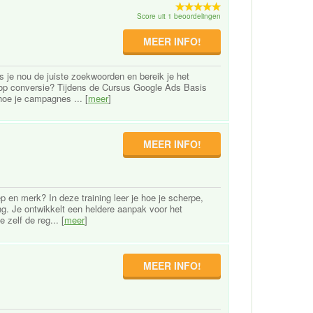
Score uit 1 beoordelingen
MEER INFO!
 je nou de juiste zoekwoorden en bereik je het
n op conversie? Tijdens de Cursus Google Ads Basis
hoe je campagnes ... [
meer
]
MEER INFO!
ep en merk? In deze training leer je hoe je scherpe,
ng. Je ontwikkelt een heldere aanpak voor het
 zelf de reg... [
meer
]
MEER INFO!