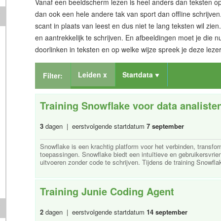
Vanaf een beeldscherm lezen is heel anders dan teksten op
dan ook een hele andere tak van sport dan offline schrijven.
scant in plaats van leest en dus niet te lang teksten wil zi
en aantrekkelijk te schrijven. En afbeeldingen moet je die n
doorlinken in teksten en op welke wijze spreek je deze lez
Leiden x
Startdata
Filter:
Training Snowflake voor data analiste
3
dagen | eerstvolgende startdatum
7 september
Snowflake is een krachtig platform voor het verbinden, transfo
toepassingen. Snowflake biedt een intuïtieve en gebruikersvrie
uitvoeren zonder code te schrijven. Tijdens de training Snowflak
Training Junie Coding Agent
2
dagen | eerstvolgende startdatum
14 september