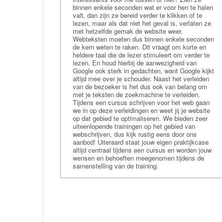
binnen enkele seconden wat er voor hen te halen
valt, dan zijn ze bereid verder te klikken of te
lezen, maar als dat niet het geval is, verlaten ze
met hetzelfde gemak de website weer.
Webteksten moeten dus binnen enkele seconden
de kern weten te raken. Dit vraagt om korte en
heldere taal die de lezer stimuleert om verder te
lezen. En houd hierbij de aanwezigheid van
Google ook sterk in gedachten, want Google kijkt
altijd mee over je schouder. Naast het verleiden
van de bezoeker is het dus ook van belang om
met je teksten de zoekmachine te verleiden.
Tijdens een cursus schrijven voor het web gaan
we in op deze verleidingen en weet jij je website
op dat gebied te optimaliseren. We bieden zeer
uiteenlopende trainingen op het gebied van
webschrijven, dus kijk rustig eens door ons
aanbod! Uiteraard staat jouw eigen praktijkcase
altijd centraal tijdens een cursus en worden jouw
wensen en behoeften meegenomen tijdens de
samenstelling van de training.