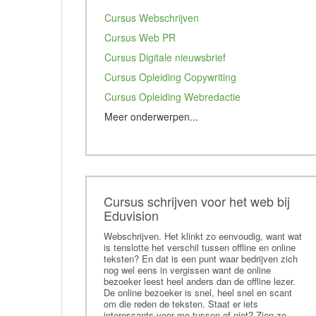
Cursus Webschrijven
Cursus Web PR
Cursus Digitale nieuwsbrief
Cursus Opleiding Copywriting
Cursus Opleiding Webredactie
Meer onderwerpen...
Cursus Online communicatie
Cursus schrijven voor het web bij
Eduvision
Webschrijven. Het klinkt zo eenvoudig, want wat
is tenslotte het verschil tussen offline en online
teksten? En dat is een punt waar bedrijven zich
nog wel eens in vergissen want de online
bezoeker leest heel anders dan de offline lezer.
De online bezoeker is snel, heel snel en scant
om die reden de teksten. Staat er iets
interessants voor me tussen of niet? Zien ze