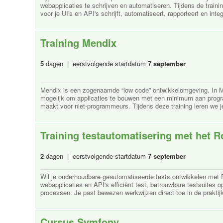
webapplicaties te schrijven en automatiseren. Tijdens de traini
voor je UI's en API's schrijft, automatiseert, rapporteert en integr
Training Mendix
5
dagen | eerstvolgende startdatum
7 september
Mendix is een zogenaamde “low code” ontwikkelomgeving. In Me
mogelijk om applicaties te bouwen met een minimum aan progra
maakt voor niet-programmeurs. Tijdens deze training leren we je
Training testautomatisering met het 
2
dagen | eerstvolgende startdatum
7 september
Wil je onderhoudbare geautomatiseerde tests ontwikkelen met R
webapplicaties en API's efficiënt test, betrouwbare testsuites o
processen. Je past bewezen werkwijzen direct toe in de praktijk 
Cursus Symfony