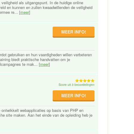
iligheid als uitgangspunt. In de huidige online
reld en kunnen en zullen kwaadwillenden de veiligheid
ermee re... [
meer
]
MEER INFO!
ardot gebruiken en hun vaardigheden willen verbeteren
raining biedt praktische handvatten om je
ilcampagnes te mak... [
meer
]
Score uit 3 beoordelingen
MEER INFO!
e ontwikkelt webapplicaties op basis van PHP en
he site maken. Aan het einde van de opleiding heb je