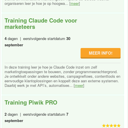
organiseren leer je hoe je op hoogwa... [
meer
]
Training Claude Code voor
marketeers
4
dagen | eerstvolgende startdatum
30
september
MEER INFO!
In deze training leer je hoe je Claude Code inzet om zelf
marketingtoepassingen te bouwen, zonder programmeerachtergrond.
Je ontwikkelt onder andere websites, campagneflows, contenttools en
eenvoudige klantoplossingen en koppelt deze aan externe systemen.
Daarbij werk je met API’s, automatisee... [
meer
]
Training Piwik PRO
2
dagen | eerstvolgende startdatum
7
september