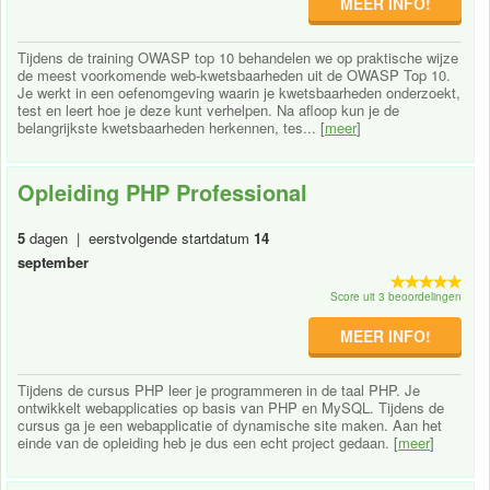
MEER INFO!
Tijdens de training OWASP top 10 behandelen we op praktische wijze
de meest voorkomende web-kwetsbaarheden uit de OWASP Top 10.
Je werkt in een oefenomgeving waarin je kwetsbaarheden onderzoekt,
test en leert hoe je deze kunt verhelpen. Na afloop kun je de
belangrijkste kwetsbaarheden herkennen, tes... [
meer
]
Opleiding PHP Professional
5
dagen | eerstvolgende startdatum
14
september
Score uit 3 beoordelingen
MEER INFO!
Tijdens de cursus PHP leer je programmeren in de taal PHP. Je
ontwikkelt webapplicaties op basis van PHP en MySQL. Tijdens de
cursus ga je een webapplicatie of dynamische site maken. Aan het
einde van de opleiding heb je dus een echt project gedaan. [
meer
]