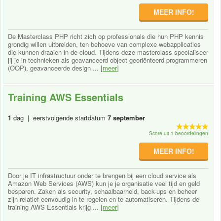
MEER INFO!
De Masterclass PHP richt zich op professionals die hun PHP kennis
grondig willen uitbreiden, ten behoeve van complexe webapplicaties
die kunnen draaien in de cloud. Tijdens deze masterclass specialiseer
jij je in technieken als geavanceerd object georiënteerd programmeren
(OOP), geavanceerde design ... [
meer
]
Training AWS Essentials
1
dag | eerstvolgende startdatum
7 september
Score uit 1 beoordelingen
MEER INFO!
Door je IT infrastructuur onder te brengen bij een cloud service als
Amazon Web Services (AWS) kun je je organisatie veel tijd en geld
besparen. Zaken als security, schaalbaarheid, back-ups en beheer
zijn relatief eenvoudig in te regelen en te automatiseren. Tijdens de
training AWS Essentials krijg ... [
meer
]