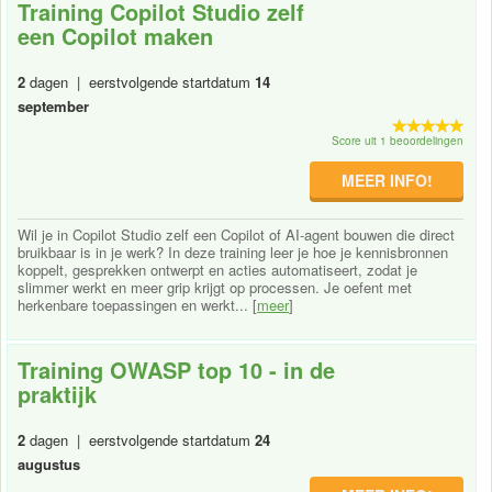
Training Copilot Studio zelf
een Copilot maken
2
dagen | eerstvolgende startdatum
14
september
Score uit 1 beoordelingen
MEER INFO!
Wil je in Copilot Studio zelf een Copilot of AI-agent bouwen die direct
bruikbaar is in je werk? In deze training leer je hoe je kennisbronnen
koppelt, gesprekken ontwerpt en acties automatiseert, zodat je
slimmer werkt en meer grip krijgt op processen. Je oefent met
herkenbare toepassingen en werkt... [
meer
]
Training OWASP top 10 - in de
praktijk
2
dagen | eerstvolgende startdatum
24
augustus