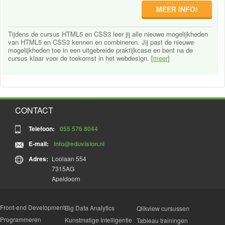
MEER INFO!
Tijdens de cursus HTML5 en CSS3 leer jij alle nieuwe mogelijkheden
van HTML5 en CSS3 kennen en combineren. Jij past de nieuwe
mogelijkheden toe in een uitgebreide praktijkcase en bent na de
cursus klaar voor de toekomst in het webdesign. [
meer
]
CONTACT
Telefoon:
055 576 8044
E-mail:
info@eduvision.nl
Adres:
Loolaan 554
7315AG
Apeldoorn
Front-end Development
Big Data Analytics
Qlikview cursussen
Programmeren
Kunstmatige Intelligentie
Tableau trainingen