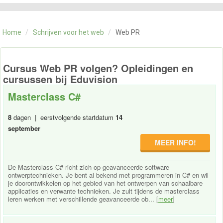
CATEGORIE
TRAININGEN
Home
/
Schrijven voor het web
/
Web PR
OVER ONS
CONTACT
SKILLS ALCHEMIST
Cursus Web PR volgen? Opleidingen en
cursussen bij Eduvision
Masterclass C#
8
dagen | eerstvolgende startdatum
14
september
MEER INFO!
De Masterclass C# richt zich op geavanceerde software
ontwerptechnieken. Je bent al bekend met programmeren in C# en wil
je doorontwikkelen op het gebied van het ontwerpen van schaalbare
applicaties en verwante technieken. Je zult tijdens de masterclass
leren werken met verschillende geavanceerde ob... [
meer
]