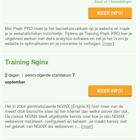
Score uit 1 beoordelingen
MEER INFO!
Met Piwik PRO meet je het bezoekersverkeer op je website en maak
je je webstatistieken inzichtelijk. Tijdens de Training Piwik PRO leer je
uitgebreid werken met deze analytics-software en zet je het in om je
website te optimaliseren en je conversie te verhogen. [
meer
]
Training Nginx
2
dagen | eerstvolgende startdatum
7
september
MEER INFO!
Het in 2004 geïntroduceerde NGINX [Engine-X] host meer van de
meest druk bezochte sites op het internet dan welke server dan ook.
De cursus NGINX biedt uitgebreide kennis over hoe je een NGINX
webserver installeert, configureert en beheert. Je maakt kennis met
het gebruik van NGINX als webserver, r... [
meer
]