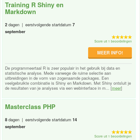
Training R Shiny en
Markdown
2
dagen | eerstvolgende startdatum
7
september
Score uit 1 beoordelingen
MEER INFO!
De programmeertaal R is zeer populair in het gebruik bij data en
statistische analyse. Mede vanwege de ruime selectie aan
uitbreidingen in de vorm van zogenaamde packages. Een
veelgebruikte combinatie is Shiny en Markdown. Met Shiny ontsluit je
de resultaten van je analyses via een webinterface in m... [
meer
]
Masterclass PHP
8
dagen | eerstvolgende startdatum
14
september
Score uit 1 beoordelingen