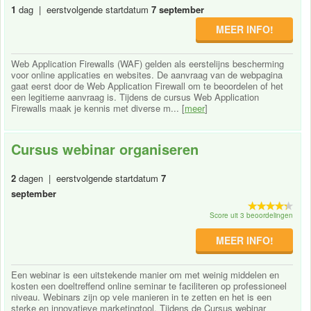
1
dag | eerstvolgende startdatum
7 september
MEER INFO!
Web Application Firewalls (WAF) gelden als eerstelijns bescherming
voor online applicaties en websites. De aanvraag van de webpagina
gaat eerst door de Web Application Firewall om te beoordelen of het
een legitieme aanvraag is. Tijdens de cursus Web Application
Firewalls maak je kennis met diverse m... [
meer
]
Cursus webinar organiseren
2
dagen | eerstvolgende startdatum
7
september
Score uit 3 beoordelingen
MEER INFO!
Een webinar is een uitstekende manier om met weinig middelen en
kosten een doeltreffend online seminar te faciliteren op professioneel
niveau. Webinars zijn op vele manieren in te zetten en het is een
sterke en innovatieve marketingtool. Tijdens de Cursus webinar