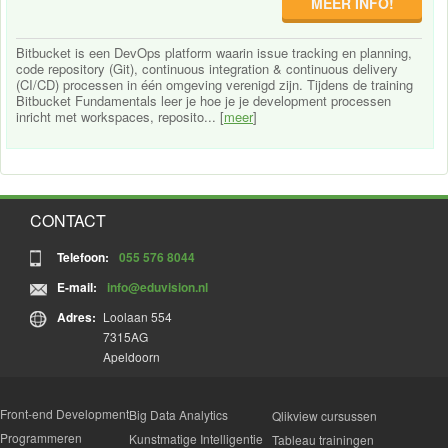
MEER INFO!
Bitbucket is een DevOps platform waarin issue tracking en planning,
code repository (Git), continuous integration & continuous delivery
(CI/CD) processen in één omgeving verenigd zijn. Tijdens de training
Bitbucket Fundamentals leer je hoe je je development processen
inricht met workspaces, reposito... [
meer
]
CONTACT
Telefoon:
055 576 8044
E-mail:
info@eduvision.nl
Adres:
Loolaan 554
7315AG
Apeldoorn
Front-end Development
Big Data Analytics
Qlikview cursussen
Programmeren
Kunstmatige Intelligentie
Tableau trainingen