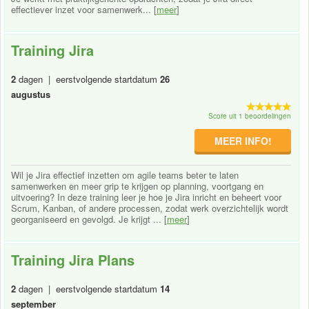
effectiever inzet voor samenwerk... [
meer
]
Training Jira
2
dagen | eerstvolgende startdatum
26
augustus
Score uit 1 beoordelingen
MEER INFO!
Wil je Jira effectief inzetten om agile teams beter te laten
samenwerken en meer grip te krijgen op planning, voortgang en
uitvoering? In deze training leer je hoe je Jira inricht en beheert voor
Scrum, Kanban, of andere processen, zodat werk overzichtelijk wordt
georganiseerd en gevolgd. Je krijgt ... [
meer
]
Training Jira Plans
2
dagen | eerstvolgende startdatum
14
september