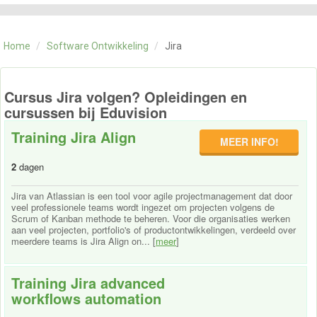
CATEGORIE
TRAININGEN
Home
/
Software Ontwikkeling
/
Jira
OVER ONS
CONTACT
SKILLS ALCHEMIST
Cursus Jira volgen? Opleidingen en
cursussen bij Eduvision
Training Jira Align
MEER INFO!
2
dagen
Jira van Atlassian is een tool voor agile projectmanagement dat door
veel professionele teams wordt ingezet om projecten volgens de
Scrum of Kanban methode te beheren. Voor die organisaties werken
aan veel projecten, portfolio's of productontwikkelingen, verdeeld over
meerdere teams is Jira Align on... [
meer
]
Training Jira advanced
workflows automation