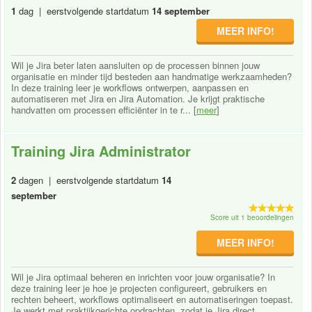
1
dag | eerstvolgende startdatum
14 september
MEER INFO!
Wil je Jira beter laten aansluiten op de processen binnen jouw
organisatie en minder tijd besteden aan handmatige werkzaamheden?
In deze training leer je workflows ontwerpen, aanpassen en
automatiseren met Jira en Jira Automation. Je krijgt praktische
handvatten om processen efficiënter in te r... [
meer
]
Training Jira Administrator
2
dagen | eerstvolgende startdatum
14
september
Score uit 1 beoordelingen
MEER INFO!
Wil je Jira optimaal beheren en inrichten voor jouw organisatie? In
deze training leer je hoe je projecten configureert, gebruikers en
rechten beheert, workflows optimaliseert en automatiseringen toepast.
Je werkt met praktijkgerichte opdrachten, zodat je Jira direct