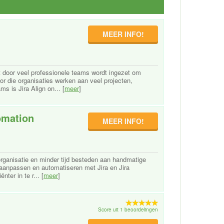
MEER INFO!
t door veel professionele teams wordt ingezet om
r die organisaties werken aan veel projecten,
s is Jira Align on... [
meer
]
omation
MEER INFO!
 organisatie en minder tijd besteden aan handmatige
 aanpassen en automatiseren met Jira en Jira
ter in te r... [
meer
]
Score uit 1 beoordelingen