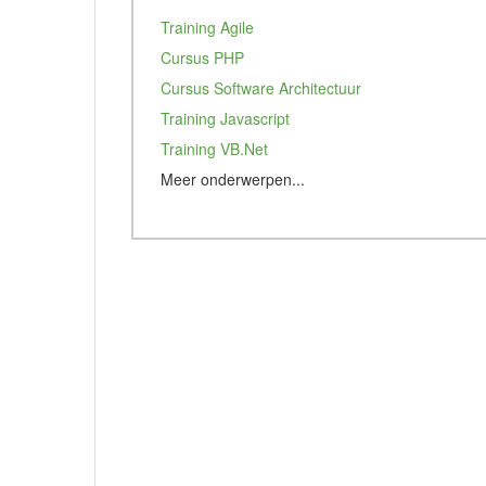
Training Agile
Cursus PHP
Cursus Software Architectuur
Training Javascript
Training VB.Net
Meer onderwerpen...
Training Ruby on rails
Cursus VBA
Cursus Training Perl
Cursus Training Java
Opleiding Software Engineer
Training Scrum
Unity 3D
Unreal Engine