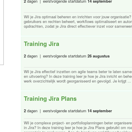
2
dagen | eerstvolgende startdatum
14 september
Wil je Jira optimaal beheren en inrichten voor jouw organisatie? 
gebruikers en rechten beheert, workflows optimaliseert en autom
opdrachten, zodat je Jira direct effectiever inzet voor samenwerk
Training Jira
2
dagen | eerstvolgende startdatum
26 augustus
Wil je Jira effectief inzetten om agile teams beter te laten sam
en uitvoering? In deze training leer je hoe je Jira inricht en b
werk overzichtelijk wordt georganiseerd en gevolgd. Je krijgt ... 
Training Jira Plans
2
dagen | eerstvolgende startdatum
14 september
Wil je complexe project- en portfolioplanningen beter organise
in Jira? In deze training leer je hoe je Jira Plans gebruikt om 