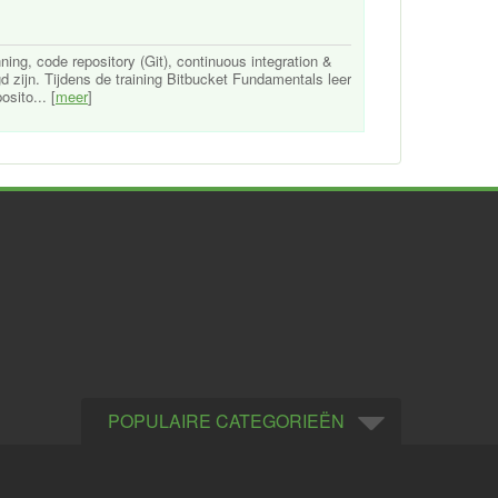
ing, code repository (Git), continuous integration &
 zijn. Tijdens de training Bitbucket Fundamentals leer
sito... [
meer
]
POPULAIRE CATEGORIEËN