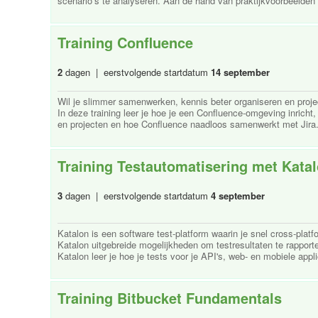
scenario’s te analyseren. Aan de hand van praktijkvoorbeelden o
Training Confluence
2
dagen | eerstvolgende startdatum
14 september
Wil je slimmer samenwerken, kennis beter organiseren en proje
In deze training leer je hoe je een Confluence-omgeving inricht
en projecten en hoe Confluence naadloos samenwerkt met Jira. 
Training Testautomatisering met Kata
3
dagen | eerstvolgende startdatum
4 september
Katalon is een software test-platform waarin je snel cross-plat
Katalon uitgebreide mogelijkheden om testresultaten te rapport
Katalon leer je hoe je tests voor je API's, web- en mobiele applic
Training Bitbucket Fundamentals