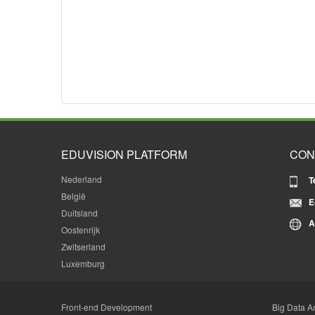
EDUVISION PLATFORM
CON
Nederland
T
België
E
Duitsland
A
Oostenrijk
Zwitserland
Luxemburg
Front-end Development
Big Data An