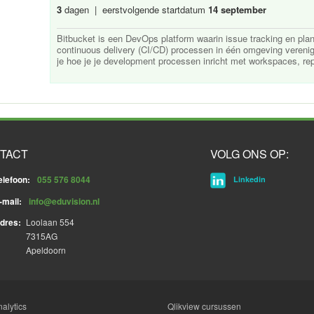
3
dagen | eerstvolgende startdatum
14 september
Bitbucket is een DevOps platform waarin issue tracking en plann
continuous delivery (CI/CD) processen in één omgeving verenigd
je hoe je je development processen inricht met workspaces, repo
TACT
VOLG ONS OP:
elefoon:
055 576 8044
Linkedin
-mail:
info@eduvision.nl
dres:
Loolaan 554
7315AG
Apeldoorn
alytics
Qlikview cursussen