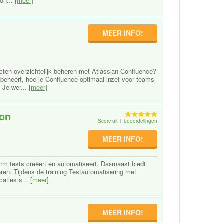
n... [
meer
]
MEER INFO!
cten overzichtelijk beheren met Atlassian Confluence?
, beheert, hoe je Confluence optimaal inzet voor teams
Je wer... [
meer
]
lon
Score uit 1 beoordelingen
MEER INFO!
form tests creëert en automatiseert. Daarnaast biedt
eren. Tijdens de training Testautomatisering met
aties s... [
meer
]
MEER INFO!