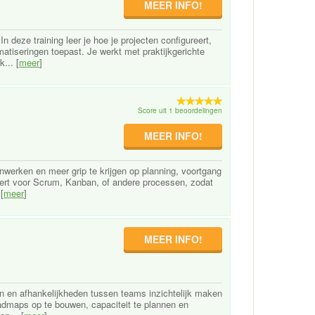
MEER INFO!
In deze training leer je hoe je projecten configureert,
atiseringen toepast. Je werkt met praktijkgerichte
... [
meer
]
Score uit 1 beoordelingen
MEER INFO!
enwerken en meer grip te krijgen op planning, voortgang
eheert voor Scrum, Kanban, of andere processen, zodat
[
meer
]
MEER INFO!
ren en afhankelijkheden tussen teams inzichtelijk maken
roadmaps op te bouwen, capaciteit te plannen en