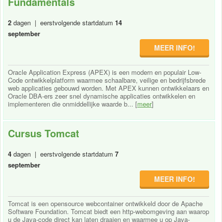
Fundamentals
2
dagen | eerstvolgende startdatum
14
september
MEER INFO!
Oracle Application Express (APEX) is een modern en populair Low-
Code ontwikkelplatform waarmee schaalbare, veilige en bedrijfsbrede
web applicaties gebouwd worden. Met APEX kunnen ontwikkelaars en
Oracle DBA-ers zeer snel dynamische applicaties ontwikkelen en
implementeren die onmiddellijke waarde b... [
meer
]
Cursus Tomcat
4
dagen | eerstvolgende startdatum
7
september
MEER INFO!
Tomcat is een opensource webcontainer ontwikkeld door de Apache
Software Foundation. Tomcat biedt een http-webomgeving aan waarop
u de Java-code direct kan laten draaien en waarmee u op Java-