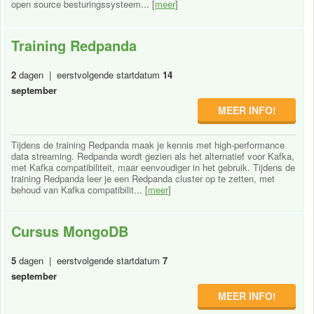
open source besturingssysteem... [
meer
]
Training Redpanda
2
dagen | eerstvolgende startdatum
14
september
MEER INFO!
Tijdens de training Redpanda maak je kennis met high-performance
data streaming. Redpanda wordt gezien als het alternatief voor Kafka,
met Kafka compatibiliteit, maar eenvoudiger in het gebruik. Tijdens de
training Redpanda leer je een Redpanda cluster op te zetten, met
behoud van Kafka compatibilit... [
meer
]
Cursus MongoDB
5
dagen | eerstvolgende startdatum
7
september
MEER INFO!