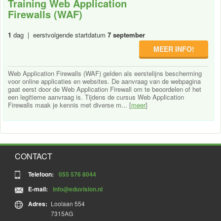
Training Web Application
Firewalls (WAF)
1
dag | eerstvolgende startdatum
7 september
MEER INFO!
Web Application Firewalls (WAF) gelden als eerstelijns bescherming
voor online applicaties en websites. De aanvraag van de webpagina
gaat eerst door de Web Application Firewall om te beoordelen of het
een legitieme aanvraag is. Tijdens de cursus Web Application
Firewalls maak je kennis met diverse m... [
meer
]
CONTACT
Telefoon:
055 576 8044
E-mail:
info@eduvision.nl
Adres:
Loolaan 554
7315AG