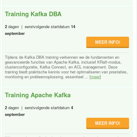
Training Kafka DBA
2
dagen | eerstvolgende startdatum
14
september
MEER INFO!
Tijdens de Kafka DBA training verkennen we de fundamenten en
geavanceerde functies van Apache Kafka, inclusief KRaft-modus,
clusterconfiguratie, Kafka Connect, en ACL management. Deze
training biedt praktische kennis voor het optimaliseren van prestaties,
monitoring en probleemoplossing, essentieel ... [
meer
]
Training Apache Kafka
2
dagen | eerstvolgende startdatum
4
september
MEER INFO!