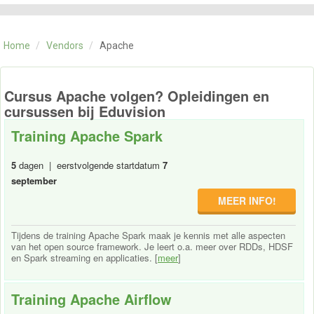
CATEGORIE
TRAININGEN
Home
/
Vendors
/
Apache
OVER ONS
CONTACT
SKILLS ALCHEMIST
Cursus Apache volgen? Opleidingen en
cursussen bij Eduvision
Training Apache Spark
5
dagen | eerstvolgende startdatum
7
september
MEER INFO!
Tijdens de training Apache Spark maak je kennis met alle aspecten
van het open source framework. Je leert o.a. meer over RDDs, HDSF
en Spark streaming en applicaties. [
meer
]
Training Apache Airflow