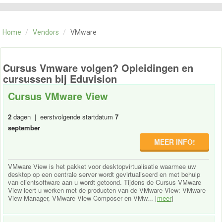
CATEGORIE
TRAININGEN
Home
/
Vendors
/
VMware
OVER ONS
CONTACT
SKILLS ALCHEMIST
Cursus Vmware volgen? Opleidingen en
cursussen bij Eduvision
Cursus VMware View
2
dagen | eerstvolgende startdatum
7
september
MEER INFO!
VMware View is het pakket voor desktopvirtualisatie waarmee uw
desktop op een centrale server wordt gevirtualiseerd en met behulp
van clientsoftware aan u wordt getoond. Tijdens de Cursus VMware
View leert u werken met de producten van de VMware View: VMware
View Manager, VMware View Composer en VMw... [
meer
]