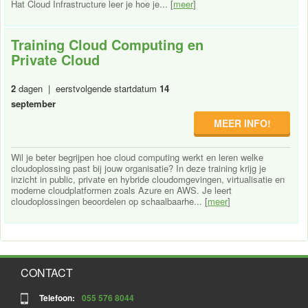
Hat Cloud Infrastructure leer je hoe je... [
meer
]
Training Cloud Computing en
Private Cloud
2
dagen | eerstvolgende startdatum
14
september
MEER INFO!
Wil je beter begrijpen hoe cloud computing werkt en leren welke
cloudoplossing past bij jouw organisatie? In deze training krijg je
inzicht in public, private en hybride cloudomgevingen, virtualisatie en
moderne cloudplatformen zoals Azure en AWS. Je leert
cloudoplossingen beoordelen op schaalbaarhe... [
meer
]
CONTACT
Telefoon:
055 576 8044