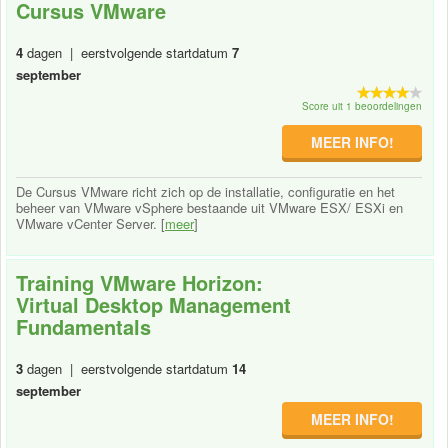
Cursus VMware
4
dagen | eerstvolgende startdatum
7
september
Score uit 1 beoordelingen
MEER INFO!
De Cursus VMware richt zich op de installatie, configuratie en het
beheer van VMware vSphere bestaande uit VMware ESX/ ESXi en
VMware vCenter Server. [
meer
]
Training VMware Horizon:
Virtual Desktop Management
Fundamentals
3
dagen | eerstvolgende startdatum
14
september
MEER INFO!