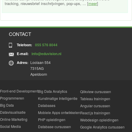
tracking, nieuwsbrief inschrijvingen, pop-ups, ... [
meer
]
CONTACT
Telefoon:
055 576 8044
E-mail:
info@eduvision.nl
Adres:
Loolaan 554
7315AG
Apeldoorn
Front-end Development
Big Data Analytics
Qlikview cursussen
Programmeren
Kunstmatige Intelligentie
Tableau trainingen
Big Data
Databases
Angular cursussen
Datavisualisatie
Mobiele Apps ontwikkelen
React.js trainingen
Online Marketing
PHP opleidingen
Webdesign opleidingen
Social Media
Database cursussen
Google Analytics cursussen