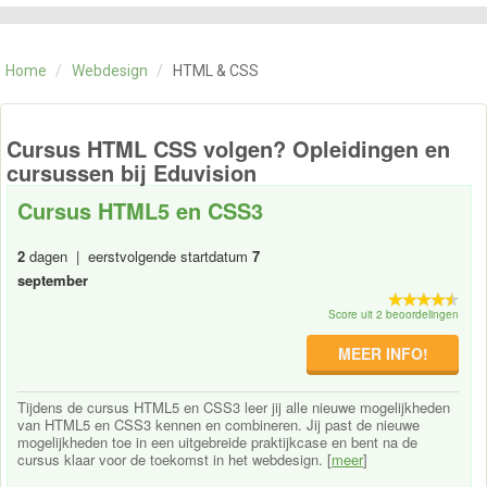
CATEGORIE
TRAININGEN
Home
/
Webdesign
/
HTML & CSS
OVER ONS
CONTACT
SKILLS ALCHEMIST
Cursus HTML CSS volgen? Opleidingen en
cursussen bij Eduvision
Cursus HTML5 en CSS3
2
dagen | eerstvolgende startdatum
7
september
Score uit 2 beoordelingen
MEER INFO!
Tijdens de cursus HTML5 en CSS3 leer jij alle nieuwe mogelijkheden
van HTML5 en CSS3 kennen en combineren. Jij past de nieuwe
mogelijkheden toe in een uitgebreide praktijkcase en bent na de
cursus klaar voor de toekomst in het webdesign. [
meer
]