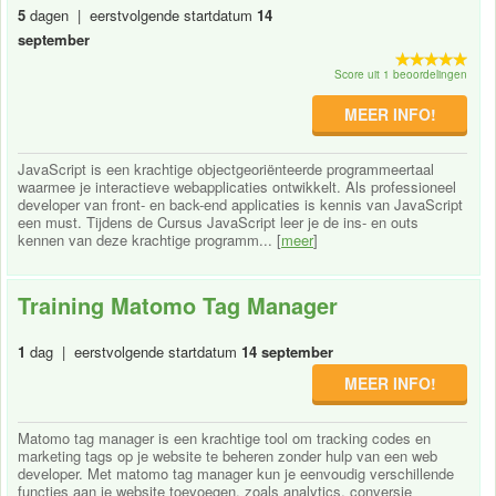
5
dagen | eerstvolgende startdatum
14
september
Score uit 1 beoordelingen
MEER INFO!
JavaScript is een krachtige objectgeoriënteerde programmeertaal
waarmee je interactieve webapplicaties ontwikkelt. Als professioneel
developer van front- en back-end applicaties is kennis van JavaScript
een must. Tijdens de Cursus JavaScript leer je de ins- en outs
kennen van deze krachtige programm... [
meer
]
Training Matomo Tag Manager
1
dag | eerstvolgende startdatum
14 september
MEER INFO!
Matomo tag manager is een krachtige tool om tracking codes en
marketing tags op je website te beheren zonder hulp van een web
developer. Met matomo tag manager kun je eenvoudig verschillende
functies aan je website toevoegen, zoals analytics, conversie