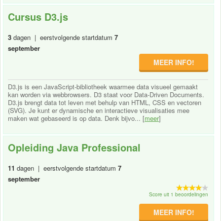
Cursus D3.js
3
dagen | eerstvolgende startdatum
7
september
MEER INFO!
D3.js is een JavaScript-bibliotheek waarmee data visueel gemaakt
kan worden via webbrowsers. D3 staat voor Data-Driven Documents.
D3.js brengt data tot leven met behulp van HTML, CSS en vectoren
(SVG). Je kunt er dynamische en interactieve visualisaties mee
maken wat gebaseerd is op data. Denk bijvo... [
meer
]
Opleiding Java Professional
11
dagen | eerstvolgende startdatum
7
september
Score uit 1 beoordelingen
MEER INFO!