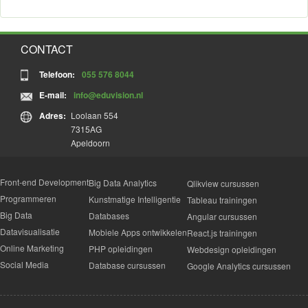
CONTACT
Telefoon:
055 576 8044
E-mail:
info@eduvision.nl
Adres:
Loolaan 554
7315AG
Apeldoorn
Front-end Development
Big Data Analytics
Qlikview cursussen
Programmeren
Kunstmatige Intelligentie
Tableau trainingen
Big Data
Databases
Angular cursussen
Datavisualisatie
Mobiele Apps ontwikkelen
React.js trainingen
Online Marketing
PHP opleidingen
Webdesign opleidingen
Social Media
Database cursussen
Google Analytics cursussen