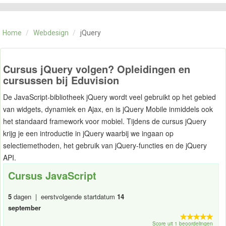
CATEGORIE
TRAININGEN
Home
/
Webdesign
/
jQuery
OVER ONS
CONTACT
SKILLS ALCHEMIST
Cursus jQuery volgen? Opleidingen en
cursussen bij Eduvision
De JavaScript-bibliotheek jQuery wordt veel gebruikt op het gebied
van widgets, dynamiek en Ajax, en is jQuery Mobile inmiddels ook
het standaard framework voor mobiel. Tijdens de cursus jQuery
krijg je een introductie in jQuery waarbij we ingaan op
selectiemethoden, het gebruik van jQuery-functies en de jQuery
API.
Cursus JavaScript
5
dagen | eerstvolgende startdatum
14
september
Score uit 1 beoordelingen