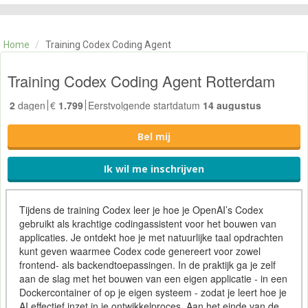
CATEGORIE
TRAININGEN
Home
/
Training Codex Coding Agent
OVER ONS
CONTACT
Training Codex Coding Agent Rotterdam
SKILLS ALCHEMIST
2
dagen
€
1.799
Eerstvolgende startdatum
14 augustus
Bel mij
Ik wil me inschrijven
Tijdens de training Codex leer je hoe je OpenAI’s Codex
gebruikt als krachtige codingassistent voor het bouwen van
applicaties. Je ontdekt hoe je met natuurlijke taal opdrachten
kunt geven waarmee Codex code genereert voor zowel
frontend- als backendtoepassingen. In de praktijk ga je zelf
aan de slag met het bouwen van een eigen applicatie - in een
Dockercontainer of op je eigen systeem - zodat je leert hoe je
AI effectief inzet in je ontwikkelproces. Aan het einde van de