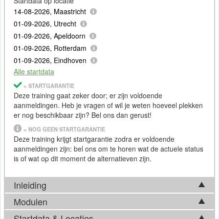
Startdata op locatie
14-08-2026, Maastricht
01-09-2026, Utrecht
01-09-2026, Apeldoorn
01-09-2026, Rotterdam
01-09-2026, Eindhoven
Alle startdata
= STARTGARANTIE
Deze training gaat zeker door; er zijn voldoende
aanmeldingen. Heb je vragen of wil je weten hoeveel plekken
er nog beschikbaar zijn? Bel ons dan gerust!
= NOG GEEN STARTGARANTIE
Deze training krijgt startgarantie zodra er voldoende
aanmeldingen zijn: bel ons om te horen wat de actuele status
is of wat op dit moment de alternatieven zijn.
Inleiding
Modulen
De training Codex richt zich op het slim en doelgericht
inzetten van OpenAI’s Codex als programmeerassistent
Startdata & Locaties