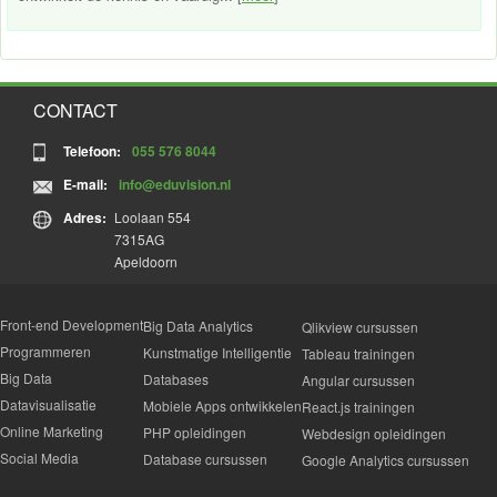
CONTACT
Telefoon:
055 576 8044
E-mail:
info@eduvision.nl
Adres:
Loolaan 554
7315AG
Apeldoorn
Front-end Development
Big Data Analytics
Qlikview cursussen
Programmeren
Kunstmatige Intelligentie
Tableau trainingen
Big Data
Databases
Angular cursussen
Datavisualisatie
Mobiele Apps ontwikkelen
React.js trainingen
Online Marketing
PHP opleidingen
Webdesign opleidingen
Social Media
Database cursussen
Google Analytics cursussen