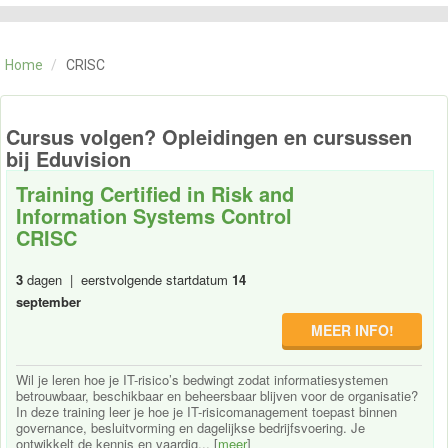
CATEGORIE
TRAININGEN
Home
/
CRISC
OVER ONS
CONTACT
SKILLS ALCHEMIST
Cursus volgen? Opleidingen en cursussen
bij Eduvision
Training Certified in Risk and
Information Systems Control
CRISC
3
dagen | eerstvolgende startdatum
14
september
MEER INFO!
Wil je leren hoe je IT-risico’s bedwingt zodat informatiesystemen
betrouwbaar, beschikbaar en beheersbaar blijven voor de organisatie?
In deze training leer je hoe je IT-risicomanagement toepast binnen
governance, besluitvorming en dagelijkse bedrijfsvoering. Je
ontwikkelt de kennis en vaardig... [
meer
]