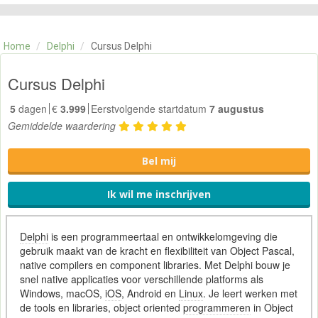
CATEGORIE
TRAININGEN
Home
/
Delphi
/
Cursus Delphi
OVER ONS
CONTACT
Cursus Delphi
SKILLS ALCHEMIST
5
dagen
€
3.999
Eerstvolgende startdatum
7 augustus
Gemiddelde waardering
Bel mij
Ik wil me inschrijven
Delphi
is een programmeertaal en ontwikkelomgeving die
gebruik maakt van de kracht en flexibiliteit van Object Pascal,
native compilers en component libraries. Met Delphi bouw je
snel native applicaties voor verschillende platforms als
Windows, macOS,
iOS
, Android en
Linux
. Je leert werken met
de tools en libraries, object oriented
programmeren
in Object