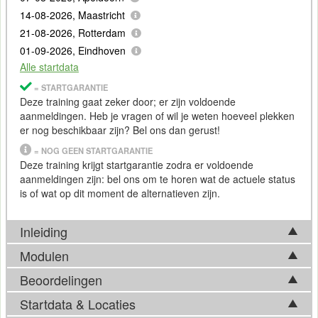
14-08-2026, Maastricht
21-08-2026, Rotterdam
01-09-2026, Eindhoven
Alle startdata
= STARTGARANTIE
Deze training gaat zeker door; er zijn voldoende
aanmeldingen. Heb je vragen of wil je weten hoeveel plekken
er nog beschikbaar zijn? Bel ons dan gerust!
= NOG GEEN STARTGARANTIE
Deze training krijgt startgarantie zodra er voldoende
aanmeldingen zijn: bel ons om te horen wat de actuele status
is of wat op dit moment de alternatieven zijn.
Inleiding
Modulen
Over
Delphi
Beoordelingen
Delphi
: de tool
Delphi is een naam met een lange geschiedenis. Inmiddels is
Startdata & Locaties
Simon Destrooper
de ontwikkelomgeving geëvolueerd tot een tool van formaat.