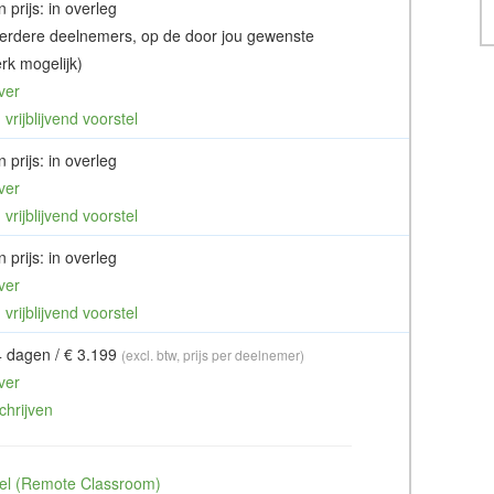
 prijs: in overleg
erdere deelnemers, op de door jou gewenste
rk mogelijk)
ver
vrijblijvend voorstel
 prijs: in overleg
ver
vrijblijvend voorstel
 prijs: in overleg
ver
vrijblijvend voorstel
4 dagen / € 3.199
(excl. btw, prijs per deelnemer)
ver
chrijven
ueel (Remote Classroom)