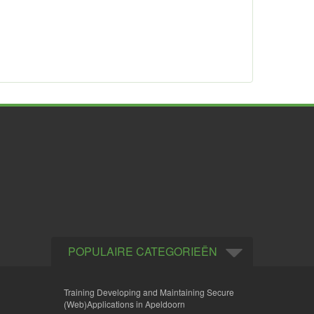
POPULAIRE CATEGORIEËN
Training Developing and Maintaining Secure
(Web)Applications in Apeldoorn