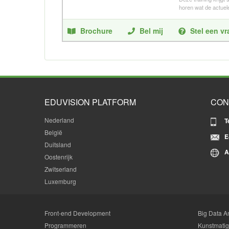
horen wat de actuele
Brochure
Bel mij
Stel een v
EDUVISION PLATFORM
CON
Nederland
T
België
E
Duitsland
A
Oostenrijk
Zwitserland
Luxemburg
Front-end Development
Big Data An
Programmeren
Kunstmatige