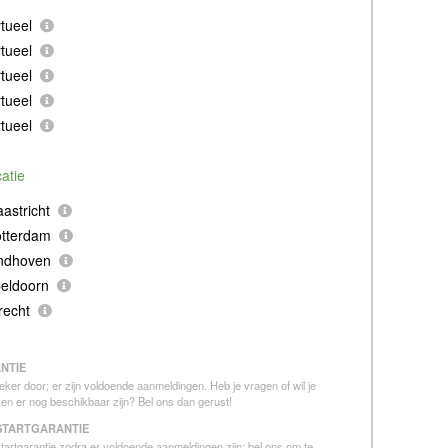
tueel
tueel
tueel
tueel
tueel
catie
astricht
otterdam
indhoven
eldoorn
recht
NTIE
eker door; er zijn voldoende aanmeldingen. Heb je vragen of wil je
en er nog beschikbaar zijn? Bel ons dan gerust!
STARTGARANTIE
 startgarantie zodra er voldoende aanmeldingen zijn: bel ons om te