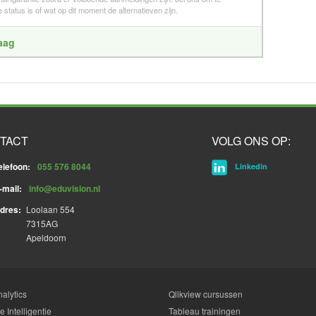
 status is of wat op dit moment de alternatieven zijn.
raag
TACT
VOLG ONS OP:
elefoon:
055 576 8044
Linkedin
-mail:
info@eduvision.nl
dres:
Loolaan 554
7315AG
Apeldoorn
alytics
Qlikview cursussen
 Intelligentie
Tableau trainingen