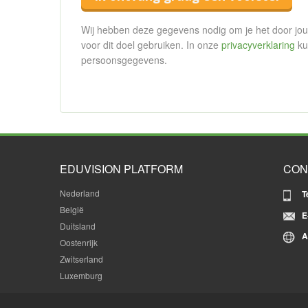
Wij hebben deze gegevens nodig om je het door jou 
voor dit doel gebruiken. In onze
privacyverklaring
ku
persoonsgegevens.
EDUVISION PLATFORM
CON
Nederland
T
België
E
Duitsland
A
Oostenrijk
Zwitserland
Luxemburg