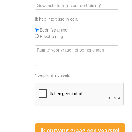
Ik heb interesse in een...
Bedrijfstraining
Privétraining
* verplicht invulveld
Ik ontvang graag een voorstel