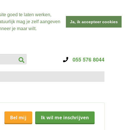
ite goed te laten werken,
tuurlijk mag je zelf aangeven
Ja, ik accepteer cookies
neer je maar wilt.
055 576 8044
Bel mij
Ik wil me inschrijven