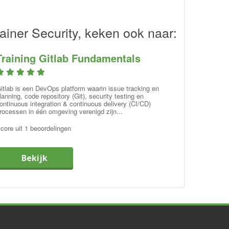
ainer Security, keken ook naar:
Training Gitlab Fundamentals
itlab is een DevOps platform waarin issue tracking en
lanning, code repository (Git), security testing en
ontinuous integration & continuous delivery (CI/CD)
rocessen in één omgeving verenigd zijn...
core uit 1 beoordelingen
Bekijk