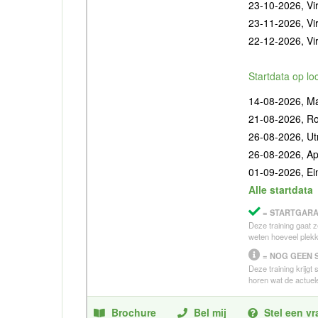
23-10-2026, Vir
23-11-2026, Vir
22-12-2026, Vir
Startdata op lo
14-08-2026, Ma
21-08-2026, R
26-08-2026, Ut
26-08-2026, Ap
01-09-2026, E
Alle startdata
= STARTGARA
Deze training gaat z
weten hoeveel plekk
= NOG GEEN 
Deze training krijgt
horen wat de actuele
Brochure
Bel mij
Stel een v