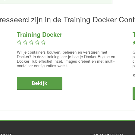
esseerd zijn in de Training Docker Cont
Training Docker
s
Wil je containers bouwen, beheren en versturen met
G
Docker? In deze training leer je hoe je Docker Engine en
p
Docker Hub effectief inzet, images creëert en met multi-
c
container configuraties werkt. ...
p
S
Bekijk