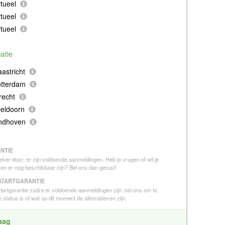
tueel
tueel
tueel
catie
astricht
otterdam
recht
eldoorn
indhoven
NTIE
eker door; er zijn voldoende aanmeldingen. Heb je vragen of wil je
en er nog beschikbaar zijn? Bel ons dan gerust!
STARTGARANTIE
 startgarantie zodra er voldoende aanmeldingen zijn: bel ons om te
 status is of wat op dit moment de alternatieven zijn.
raag