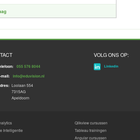
raag
TACT
VOLG ONS OP:
elefoon:
055 576 8044
Linkedin
-mail:
info@eduvision.nl
dres:
Loolaan 554
7315AG
Apeldoorn
alytics
Qlikview cursussen
 Intelligentie
Tableau trainingen
Angular cursussen