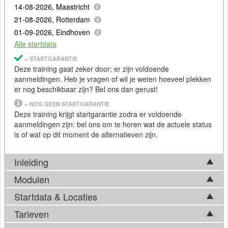
14-08-2026, Maastricht
21-08-2026, Rotterdam
01-09-2026, Eindhoven
Alle startdata
= STARTGARANTIE
Deze training gaat zeker door; er zijn voldoende
aanmeldingen. Heb je vragen of wil je weten hoeveel plekken
er nog beschikbaar zijn? Bel ons dan gerust!
= NOG GEEN STARTGARANTIE
Deze training krijgt startgarantie zodra er voldoende
aanmeldingen zijn: bel ons om te horen wat de actuele status
is of wat op dit moment de alternatieven zijn.
Inleiding
Modulen
Welkom bij de Cursus LDAP
Startdata & Locaties
Tijdens de Cursus LDAP komen in basis onderstaande
LDAP
(Lightweight Directory Access Protocol) is niet meer
onderwerpen aan bod. Afhankelijk van ontwikkelingen op het
Tarieven
weg te denken uit veel bedrijfsnetwerken. Het is een
Kies uit 6 locatie(s) in Nederland. Ook beschikbaar in
vakgebied, kan de feitelijke trainingsinhoud hier echter van
gestandaardiseerde methode om een grote verscheidenheid