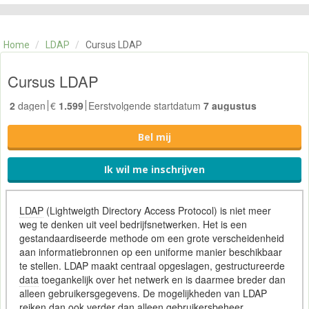
CATEGORIE
TRAININGEN
Home
/
LDAP
/
Cursus LDAP
OVER ONS
CONTACT
Cursus LDAP
SKILLS ALCHEMIST
2
dagen
€
1.599
Eerstvolgende startdatum
7 augustus
Bel mij
Ik wil me inschrijven
LDAP
(Lightweigth Directory Access Protocol) is niet meer
weg te denken uit veel bedrijfsnetwerken. Het is een
gestandaardiseerde methode om een grote verscheidenheid
aan informatiebronnen op een uniforme manier beschikbaar
te stellen. LDAP maakt centraal opgeslagen, gestructureerde
data
toegankelijk over het netwerk en is daarmee breder dan
alleen gebruikersgegevens. De mogelijkheden van LDAP
reiken dan ook verder dan alleen gebruikersbeheer.