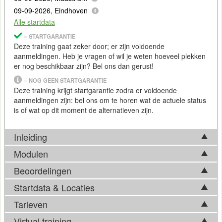
09-09-2026, Eindhoven
Alle startdata
= STARTGARANTIE
Deze training gaat zeker door; er zijn voldoende
aanmeldingen. Heb je vragen of wil je weten hoeveel plekken
er nog beschikbaar zijn? Bel ons dan gerust!
= NOG GEEN STARTGARANTIE
Deze training krijgt startgarantie zodra er voldoende
aanmeldingen zijn: bel ons om te horen wat de actuele status
is of wat op dit moment de alternatieven zijn.
Inleiding
Modulen
Nagios
Beoordelingen
De volgende onderwerpen worden tijdens de Nagios training
Nagios is een open-source computer- en netwerksurveillance
behandeld:
Startdata & Locaties
Zoubir Jabli
applicatie die systemen, netwerken en infrastructuur monitort.
Introductie Nagios
Nagios biedt monitoring en alert-services voor servers,
Tarieven
Kies uit 6 locatie(s) in Nederland. Ook beschikbaar in
Installatie en configuratie
switches, applicaties en services. Nagios loopt al lang mee in
Heb de training Nagios gevolgd. Omdat er voor de
Antwerpen
.
Virtual training
Users
de branche en is één van de standaardplatformen als het