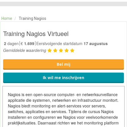
CATEGORIE
TRAININGEN
Home
/
Training Nagios
OVER ONS
CONTACT
Training Nagios Virtueel
SKILLS ALCHEMIST
2
dagen
€
1.699
Eerstvolgende startdatum
17 augustus
Gemiddelde waardering
Bel mij
Ik wil me inschrijven
Nagios is een open-source computer- en netwerksurveillance
applicatie die systemen, netwerken en infrastructuur monitort.
Nagios biedt monitoring en alert-services voor servers,
switches, applicaties en services. Tijdens de cursus Nagios
installeren en configureren we Nagios voor veelvoorkomende
praktijksituaties. Daarnaast richten we het monitoring platform