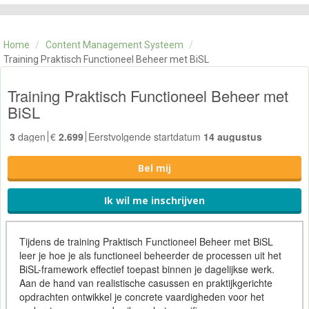
CATEGORIE
TRAININGEN
Home
/
Content Management Systeem
/
OVER ONS
Training Praktisch Functioneel Beheer met BiSL
CONTACT
SKILLS ALCHEMIST
Training Praktisch Functioneel Beheer met
BiSL
3
dagen
€
2.699
Eerstvolgende startdatum
14 augustus
Bel mij
Ik wil me inschrijven
Tijdens de training Praktisch Functioneel Beheer met BiSL
leer je hoe je als functioneel beheerder de processen uit het
BiSL-framework effectief toepast binnen je dagelijkse werk.
Aan de hand van realistische casussen en praktijkgerichte
opdrachten ontwikkel je concrete vaardigheden voor het