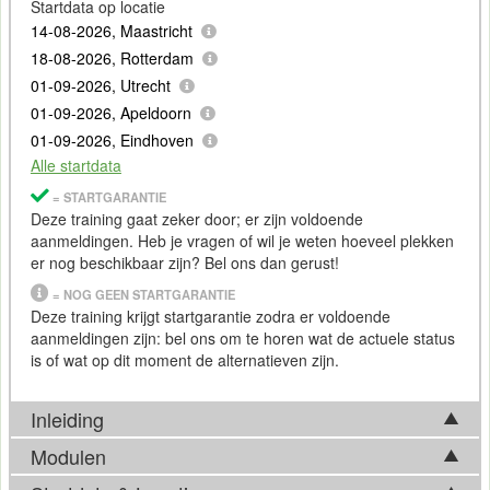
Startdata op locatie
14-08-2026, Maastricht
18-08-2026, Rotterdam
01-09-2026, Utrecht
01-09-2026, Apeldoorn
01-09-2026, Eindhoven
Alle startdata
= STARTGARANTIE
Deze training gaat zeker door; er zijn voldoende
aanmeldingen. Heb je vragen of wil je weten hoeveel plekken
er nog beschikbaar zijn? Bel ons dan gerust!
= NOG GEEN STARTGARANTIE
Deze training krijgt startgarantie zodra er voldoende
aanmeldingen zijn: bel ons om te horen wat de actuele status
is of wat op dit moment de alternatieven zijn.
Inleiding
Modulen
Functioneel beheer speelt een cruciale rol in het succesvol
functioneren van informatiesystemen binnen organisaties. Als