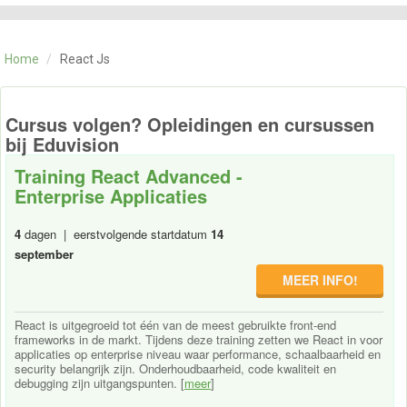
CATEGORIE
TRAININGEN
Home
/
React Js
OVER ONS
CONTACT
SKILLS ALCHEMIST
Cursus volgen? Opleidingen en cursussen
bij Eduvision
Training React Advanced -
Enterprise Applicaties
4
dagen | eerstvolgende startdatum
14
september
MEER INFO!
React is uitgegroeid tot één van de meest gebruikte front-end
frameworks in de markt. Tijdens deze training zetten we React in voor
applicaties op enterprise niveau waar performance, schaalbaarheid en
security belangrijk zijn. Onderhoudbaarheid, code kwaliteit en
debugging zijn uitgangspunten. [
meer
]