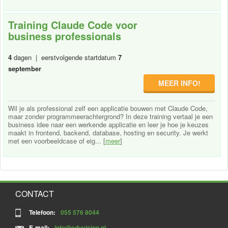
Training Claude Code voor
business professionals
4
dagen | eerstvolgende startdatum
7
september
MEER INFO!
Wil je als professional zelf een applicatie bouwen met Claude Code,
maar zonder programmeerachtergrond? In deze training vertaal je een
business idee naar een werkende applicatie en leer je hoe je keuzes
maakt in frontend, backend, database, hosting en security. Je werkt
met een voorbeeldcase of eig... [
meer
]
CONTACT
Telefoon:
055 576 8044
E-mail:
info@eduvision.nl