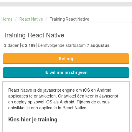
CATEGORIE
TRAININGEN
Home
/
React Native
/
Training React Native
OVER ONS
CONTACT
Training React Native
SKILLS ALCHEMIST
3
dagen
€
2.199
Eerstvolgende startdatum
7 augustus
Bel mij
Ik wil me inschrijven
React
Native is de
javascript
engine om
iOS
en Android
applicaties te ontwikkelen. Ontwikkel één keer in Javascript
en deploy op zowel iOS als Android. Tijdens de cursus
ontwikkel je een applicatie in React Native.
Kies hier je training