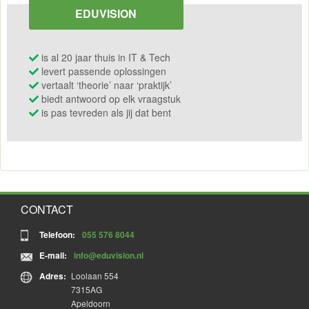
EDUVISION
is al 20 jaar thuis in IT & Tech
levert passende oplossingen
vertaalt ‘theorie’ naar ‘praktijk’
biedt antwoord op elk vraagstuk
is pas tevreden als jij dat bent
CONTACT
Telefoon:
055 576 8044
E-mail:
info@eduvision.nl
Adres:
Loolaan 554
7315AG
Apeldoorn