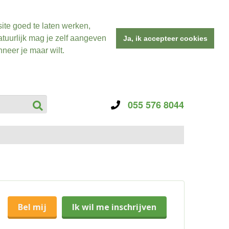
ite goed te laten werken,
tuurlijk mag je zelf aangeven
Ja, ik accepteer cookies
neer je maar wilt.
055 576 8044
Bel mij
Ik wil me inschrijven