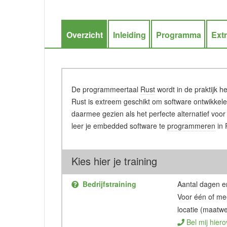
Overzicht
Inleiding
Programma
Ext
De programmeertaal
Rust
wordt in de praktijk 
Rust is extreem geschikt om software ontwikkelen
daarmee gezien als het perfecte alternatief voo
leer je embedded software te
programmeren
in 
Kies hier je training
Bedrijfstraining
Aantal dagen en
Voor één of me
locatie (maatwe
Bel mij hiero