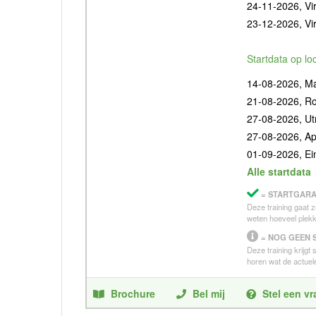
24-11-2026, Vir
23-12-2026, Vir
Startdata op lo
14-08-2026, Ma
21-08-2026, R
27-08-2026, Ut
27-08-2026, Ap
01-09-2026, E
Alle startdata
= STARTGARA
Deze training gaat z
weten hoeveel plekk
= NOG GEEN 
Deze training krijgt
horen wat de actuele
Brochure
Bel mij
Stel een v