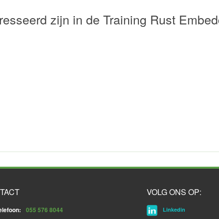
resseerd zijn in de Training Rust Embed
TACT
VOLG ONS OP:
elefoon:
055 576 8044
Linkedin