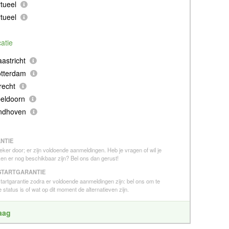
tueel
tueel
catie
astricht
otterdam
recht
eldoorn
indhoven
NTIE
eker door; er zijn voldoende aanmeldingen. Heb je vragen of wil je
en er nog beschikbaar zijn? Bel ons dan gerust!
STARTGARANTIE
 startgarantie zodra er voldoende aanmeldingen zijn: bel ons om te
 status is of wat op dit moment de alternatieven zijn.
raag