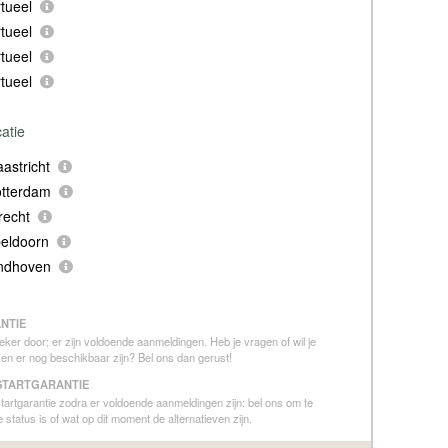
tueel
tueel
tueel
tueel
catie
astricht
otterdam
recht
eldoorn
indhoven
NTIE
eker door; er zijn voldoende aanmeldingen. Heb je vragen of wil je
en er nog beschikbaar zijn? Bel ons dan gerust!
STARTGARANTIE
 startgarantie zodra er voldoende aanmeldingen zijn: bel ons om te
 status is of wat op dit moment de alternatieven zijn.