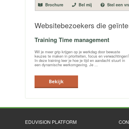
Brochure
Bel mij
Stel een v
Websitebezoekers die geïnte
Training Time management
Wil je meer grip krijgen op je werkdag door bewuste
keuzes te maken in prioriteiten, focus en verwachtingen
In deze training leer je hoe je tijd en aandacht stuurt in
een dynamische werkomgeving. Je ...
Bekijk
EDUVISION PLATFORM
CON