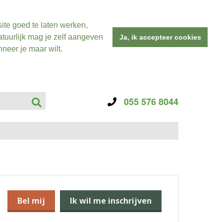
ite goed te laten werken,
tuurlijk mag je zelf aangeven
Ja, ik accepteer cookies
neer je maar wilt.
055 576 8044
Bel mij
Ik wil me inschrijven