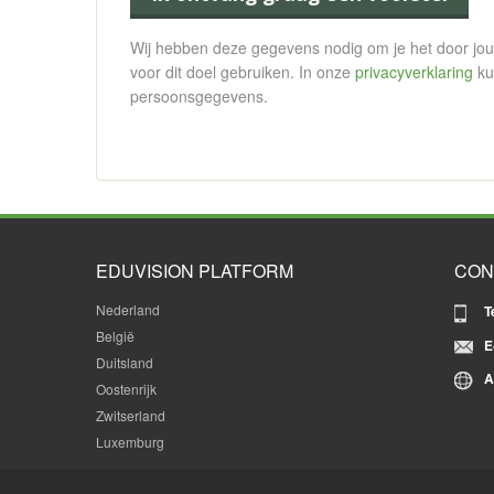
Wij hebben deze gegevens nodig om je het door jou 
voor dit doel gebruiken. In onze
privacyverklaring
ku
persoonsgegevens.
EDUVISION PLATFORM
CON
Nederland
T
België
E
Duitsland
A
Oostenrijk
Zwitserland
Luxemburg