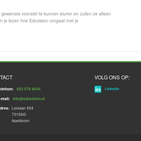
gewenste voorstel te kunnen sturen en zullen ze alleen
n je lezen hoe Eduvision omgaat met je
TACT
VOLG ONS OP:
elefoon:
055 576 8044
Linkedin
-mail:
info@eduvision.nl
dres:
Loolaan 554
7315AG
Apeldoorn