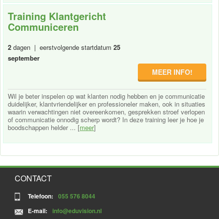
Training Klantgericht
Communiceren
2
dagen | eerstvolgende startdatum
25
september
MEER INFO!
Wil je beter inspelen op wat klanten nodig hebben en je communicatie
duidelijker, klantvriendelijker en professioneler maken, ook in situaties
waarin verwachtingen niet overeenkomen, gesprekken stroef verlopen
of communicatie onnodig scherp wordt? In deze training leer je hoe je
boodschappen helder ... [
meer
]
CONTACT
Telefoon:
055 576 8044
E-mail:
info@eduvision.nl