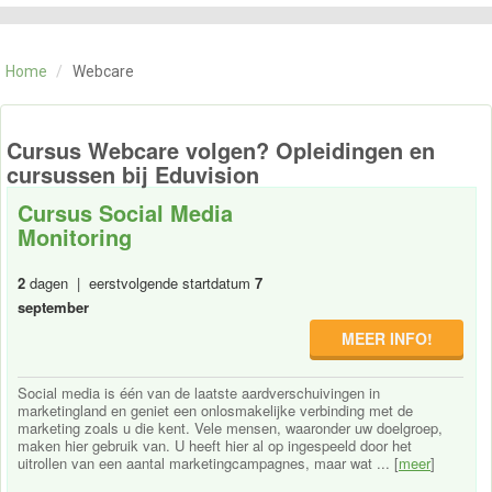
CATEGORIE
TRAININGEN
Home
/
Webcare
OVER ONS
CONTACT
SKILLS ALCHEMIST
Cursus Webcare volgen? Opleidingen en
cursussen bij Eduvision
Cursus Social Media
Monitoring
2
dagen | eerstvolgende startdatum
7
september
MEER INFO!
Social media is één van de laatste aardverschuivingen in
marketingland en geniet een onlosmakelijke verbinding met de
marketing zoals u die kent. Vele mensen, waaronder uw doelgroep,
maken hier gebruik van. U heeft hier al op ingespeeld door het
uitrollen van een aantal marketingcampagnes, maar wat ... [
meer
]