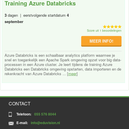
Training Azure Databricks
3
dagen | eerstvolgende startdatum
4
september
Score uit 1 beoordelingen
MEER INFO!
Azure Databricks is een schaalbaar analytics platform waarmee je
snel en toegankelijk een Apache Spark omgeving opzet voor big data-
processen in een Azure cluster. Je leert tijdens de training Azure
Databricks een Databricks omgeving opstarten, data importeren en de
rekenkracht van Azure Databricks ... [
meer
]
CONTACT
Telefoon:
055 576 8044
E-mail:
info@eduvision.nl