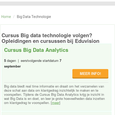
CATEGORIE
TRAININGEN
Home
/
Big Data Technologie
OVER ONS
CONTACT
SKILLS ALCHEMIST
Cursus Big data technologie volgen?
Opleidingen en cursussen bij Eduvision
Cursus Big Data Analytics
5
dagen | eerstvolgende startdatum
7
september
MEER INFO!
Big data biedt real time informatie en draait om het verzamelen van
deze schat aan data om klantgedrag inzichtelijk te maken en te
voorspellen. Tijdens de Cursus Big Data Analytics krijg je inzicht in
wat Big Data is en doet, en leer je grote hoeveelheden data inzetten
om klantgedrag te voorspellen. [
meer
]