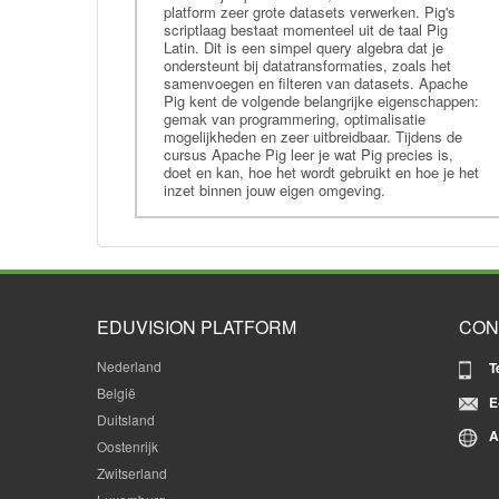
Cursus Data Management
platform zeer grote datasets verwerken. Pig's
scriptlaag bestaat momenteel uit de taal Pig
Elasticsearch
Latin. Dit is een simpel query algebra dat je
SAS
ondersteunt bij datatransformaties, zoals het
samenvoegen en filteren van datasets. Apache
Training RapidMiner
Pig kent de volgende belangrijke eigenschappen:
gemak van programmering, optimalisatie
Training Data Science
mogelijkheden en zeer uitbreidbaar. Tijdens de
cursus Apache Pig leer je wat Pig precies is,
Training Artificial Intelligence
doet en kan, hoe het wordt gebruikt en hoe je het
Training Splunk
inzet binnen jouw eigen omgeving.
EDUVISION PLATFORM
CON
Nederland
T
België
E
Duitsland
A
Oostenrijk
Zwitserland