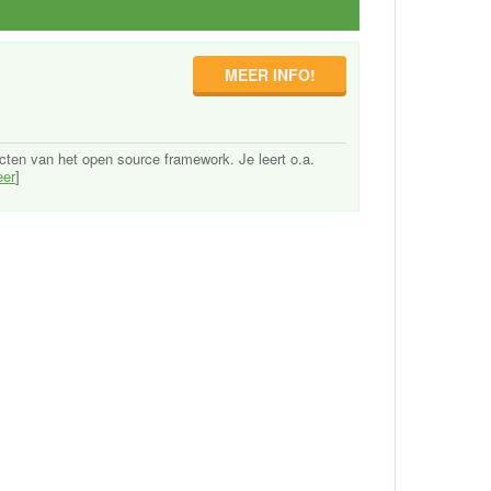
MEER INFO!
cten van het open source framework. Je leert o.a.
er
]