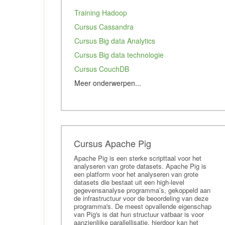
Training Hadoop
Cursus Cassandra
Cursus Big data Analytics
Cursus Big data technologie
Cursus CouchDB
Meer onderwerpen...
Cursus Apache mahout
Cursus MongoDB
Training Data Mining
Cursus Redis
Cursus Apache Pig
Studie Kunstmatige intelligentie
Apache Pig is een sterke scripttaal voor het
analyseren van grote datasets. Apache Pig is
Cursus Tableau
een platform voor het analyseren van grote
datasets die bestaat uit een high-level
Tensorflow
gegevensanalyse programma’s, gekoppeld aan
Elastic
de infrastructuur voor de beoordeling van deze
programma's. De meest opvallende eigenschap
Cursus Deep Learning
van Pig's is dat hun structuur vatbaar is voor
aanzienlijke parallellisatie, hierdoor kan het