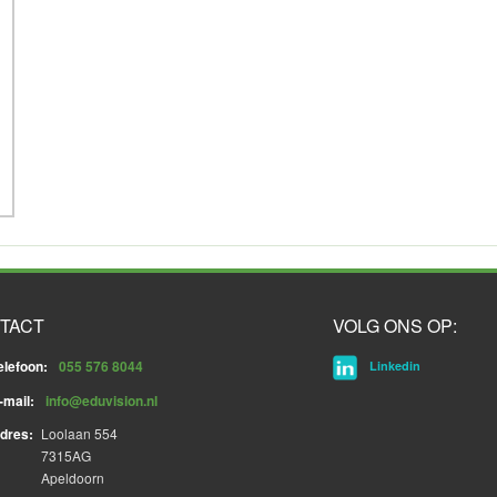
TACT
VOLG ONS OP:
elefoon:
055 576 8044
Linkedin
-mail:
info@eduvision.nl
dres:
Loolaan 554
7315AG
Apeldoorn