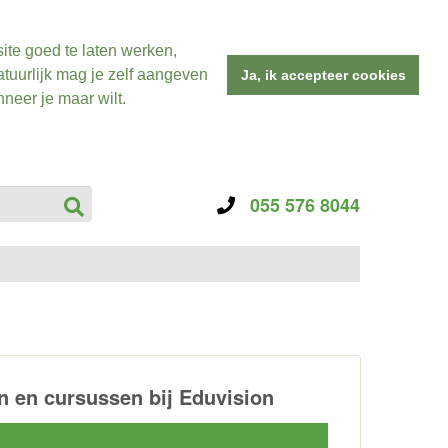
ite goed te laten werken,
tuurlijk mag je zelf aangeven
Ja, ik accepteer cookies
neer je maar wilt.
055 576 8044
 en cursussen bij Eduvision