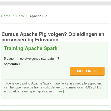
CATEGORIE
TRAININGEN
Home
/
Data
/
Apache Pig
OVER ONS
CONTACT
SKILLS ALCHEMIST
Cursus Apache Pig volgen? Opleidingen en
cursussen bij Eduvision
Training Apache Spark
5
dagen | eerstvolgende startdatum
7
september
MEER INFO!
Tijdens de training Apache Spark maak je kennis met alle aspecten
van het open source framework. Je leert o.a. meer over RDDs, HDSF
en Spark streaming en applicaties. [
meer
]