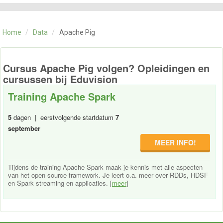
CATEGORIE
TRAININGEN
Home
/
Data
/
Apache Pig
OVER ONS
CONTACT
SKILLS ALCHEMIST
Cursus Apache Pig volgen? Opleidingen en
cursussen bij Eduvision
Training Apache Spark
5
dagen | eerstvolgende startdatum
7
september
MEER INFO!
Tijdens de training Apache Spark maak je kennis met alle aspecten
van het open source framework. Je leert o.a. meer over RDDs, HDSF
en Spark streaming en applicaties. [
meer
]