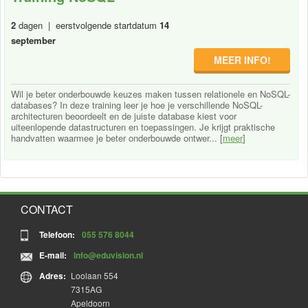
2
dagen | eerstvolgende startdatum
14
september
MEER INFO!
Wil je beter onderbouwde keuzes maken tussen relationele en NoSQL-
databases? In deze training leer je hoe je verschillende NoSQL-
architecturen beoordeelt en de juiste database kiest voor
uiteenlopende datastructuren en toepassingen. Je krijgt praktische
handvatten waarmee je beter onderbouwde ontwer... [
meer
]
CONTACT
Telefoon:
055 576 8044
E-mail:
info@eduvision.nl
Adres:
Loolaan 554
7315AG
Apeldoorn