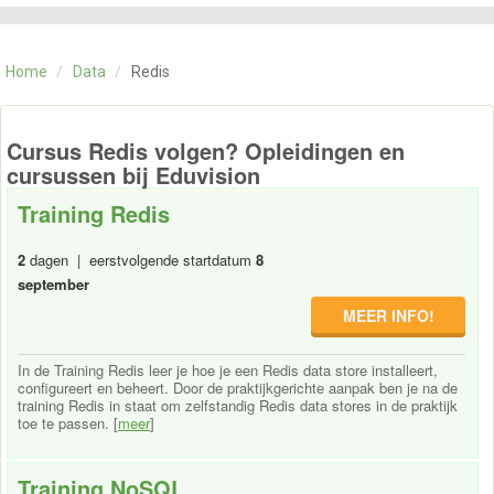
CATEGORIE
TRAININGEN
Home
/
Data
/
Redis
OVER ONS
CONTACT
SKILLS ALCHEMIST
Cursus Redis volgen? Opleidingen en
cursussen bij Eduvision
Training Redis
2
dagen | eerstvolgende startdatum
8
september
MEER INFO!
In de Training Redis leer je hoe je een Redis data store installeert,
configureert en beheert. Door de praktijkgerichte aanpak ben je na de
training Redis in staat om zelfstandig Redis data stores in de praktijk
toe te passen. [
meer
]
Training NoSQL