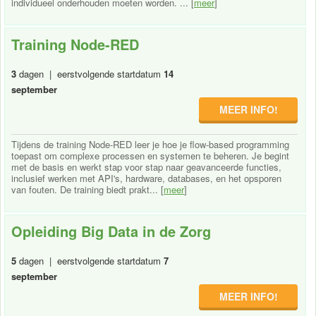
individueel onderhouden moeten worden. ... [
meer
]
Training Node-RED
3
dagen | eerstvolgende startdatum
14
september
MEER INFO!
Tijdens de training Node-RED leer je hoe je flow-based programming
toepast om complexe processen en systemen te beheren. Je begint
met de basis en werkt stap voor stap naar geavanceerde functies,
inclusief werken met API's, hardware, databases, en het opsporen
van fouten. De training biedt prakt... [
meer
]
Opleiding Big Data in de Zorg
5
dagen | eerstvolgende startdatum
7
september
MEER INFO!