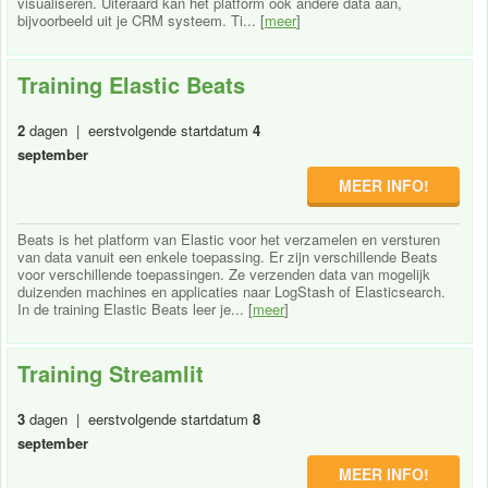
visualiseren. Uiteraard kan het platform ook andere data aan,
bijvoorbeeld uit je CRM systeem. Ti... [
meer
]
Training Elastic Beats
2
dagen | eerstvolgende startdatum
4
september
MEER INFO!
Beats is het platform van Elastic voor het verzamelen en versturen
van data vanuit een enkele toepassing. Er zijn verschillende Beats
voor verschillende toepassingen. Ze verzenden data van mogelijk
duizenden machines en applicaties naar LogStash of Elasticsearch.
In de training Elastic Beats leer je... [
meer
]
Training Streamlit
3
dagen | eerstvolgende startdatum
8
september
MEER INFO!