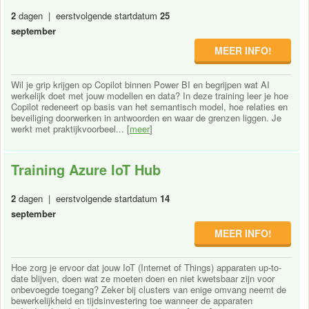
2
dagen | eerstvolgende startdatum
25
september
MEER INFO!
Wil je grip krijgen op Copilot binnen Power BI en begrijpen wat AI
werkelijk doet met jouw modellen en data? In deze training leer je hoe
Copilot redeneert op basis van het semantisch model, hoe relaties en
beveiliging doorwerken in antwoorden en waar de grenzen liggen. Je
werkt met praktijkvoorbeel... [
meer
]
Training Azure IoT Hub
2
dagen | eerstvolgende startdatum
14
september
MEER INFO!
Hoe zorg je ervoor dat jouw IoT (Internet of Things) apparaten up-to-
date blijven, doen wat ze moeten doen en niet kwetsbaar zijn voor
onbevoegde toegang? Zeker bij clusters van enige omvang neemt de
bewerkelijkheid en tijdsinvestering toe wanneer de apparaten