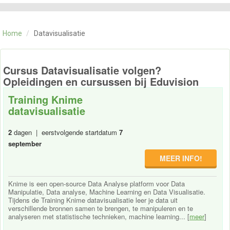
CATEGORIE
TRAININGEN
Home
/
Datavisualisatie
OVER ONS
CONTACT
SKILLS ALCHEMIST
Cursus Datavisualisatie volgen?
Opleidingen en cursussen bij Eduvision
Training Knime
datavisualisatie
2
dagen | eerstvolgende startdatum
7
september
MEER INFO!
Knime is een open-source Data Analyse platform voor Data
Manipulatie, Data analyse, Machine Learning en Data Visualisatie.
Tijdens de Training Knime datavisualisatie leer je data uit
verschillende bronnen samen te brengen, te manipuleren en te
analyseren met statistische technieken, machine learning... [
meer
]