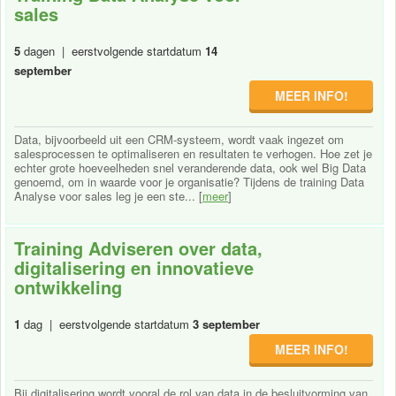
sales
5
dagen | eerstvolgende startdatum
14
september
MEER INFO!
Data, bijvoorbeeld uit een CRM-systeem, wordt vaak ingezet om
salesprocessen te optimaliseren en resultaten te verhogen. Hoe zet je
echter grote hoeveelheden snel veranderende data, ook wel Big Data
genoemd, om in waarde voor je organisatie? Tijdens de training Data
Analyse voor sales leg je een ste... [
meer
]
Training Adviseren over data,
digitalisering en innovatieve
ontwikkeling
1
dag | eerstvolgende startdatum
3 september
MEER INFO!
Bij digitalisering wordt vooral de rol van data in de besluitvorming van