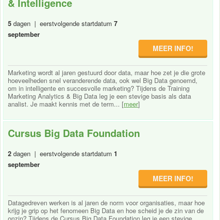
& Intelligence
5
dagen | eerstvolgende startdatum
7
september
MEER INFO!
Marketing wordt al jaren gestuurd door data, maar hoe zet je die grote
hoeveelheden snel veranderende data, ook wel Big Data genoemd,
om in intelligente en succesvolle marketing? Tijdens de Training
Marketing Analytics & Big Data leg je een stevige basis als data
analist. Je maakt kennis met de term... [
meer
]
Cursus Big Data Foundation
2
dagen | eerstvolgende startdatum
1
september
MEER INFO!
Datagedreven werken is al jaren de norm voor organisaties, maar hoe
krijg je grip op het fenomeen Big Data en hoe scheid je de zin van de
onzin? Tijdens de Cursus Big Data Foundation leg je een stevige