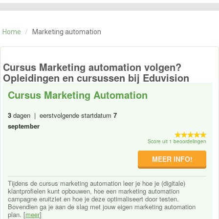
CATEGORIE
TRAININGEN
Home
/
Marketing automation
OVER ONS
CONTACT
SKILLS ALCHEMIST
Cursus Marketing automation volgen?
Opleidingen en cursussen bij Eduvision
Cursus Marketing Automation
3
dagen | eerstvolgende startdatum
7
september
Score uit 1 beoordelingen
MEER INFO!
Tijdens de cursus marketing automation leer je hoe je (digitale)
klantprofielen kunt opbouwen, hoe een marketing automation
campagne eruitziet en hoe je deze optimaliseert door testen.
Bovendien ga je aan de slag met jouw eigen marketing automation
plan. [
meer
]