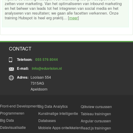
zetten voor marketing. Van het optimaliseren van inbound marketing
en het beheer van leads tot het integreren van social media en het
analyseren van resultaten; we gaan alle facetten verkennen. Onze
training Hubspot is heel erg praktij... [
meer
]
CONTACT
Telefoon:
055 576 8044
E-mail:
info@eduvision.nl
Adres:
Loolaan 554
7315AG
Apeldoorn
Front-end Development
Big Data Analytics
Qlikview cursussen
Programmeren
Kunstmatige Intelligentie
Tableau trainingen
Big Data
Databases
Angular cursussen
Datavisualisatie
Mobiele Apps ontwikkelen
React.js trainingen