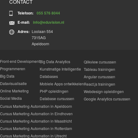
praktijksituatie. Je volgt je virtuele training in je eentje, met je
CONTACT
hij wil laten zien.
collega’s of met mensen van andere bedrijven. Wil je weten
Als de deelnemer daar toestemming voor geeft, kan de
Telefoon:
055 576 8044
wat we op dit gebied precies voor je kunnen betekenen?
Bel
trainer meekijken op het scherm van de deelnemer (of
ons gerust
, we denken graag met je mee over de mogelijke
zelfs het scherm overnemen).
E-mail:
info@eduvision.nl
oplossingen.
Er is vaak een chatfunctie, waarmee vragen of
Adres:
Loolaan 554
opmerkingen voor iedereen zichtbaar worden op het
Klassikale training
7315AG
scherm.
Apeldoorn
Er is soms een opnamefunctie (de trainer bepaalt -
Bij een klassikale training volg je een opleiding of training
rekening houdend met ieders privacy - of die aan- of
samen met een klas van medestudenten. Het voordeel van
uitgezet wordt), waardoor je later (een deel van) de
deze setting is, dat je kunt leren van andermans cases, tegen
Front-end Development
Big Data Analytics
Qlikview cursussen
training kunt terugkijken.
het laagst mogelijke tarief. De training vindt plaats op een
Programmeren
Kunstmatige Intelligentie
Tableau trainingen
Er kan gebruik gemaakt worden van een whiteboard.
externe locatie, ergens in het land of op onze mooie
Er kunnen bestanden gedeeld worden.
Big Data
Databases
trainingslocatie in Apeldoorn (midden op de Veluwe). Heb je
Angular cursussen
een vraag? Bel ons gerust; we helpen je graag verder. Je
Datavisualisatie
Mobiele Apps ontwikkelen
React.js trainingen
NB
: Het is handig als je als cursist beschikt over een
kunt je natuurlijk ook
gelijk inschrijven
.
Online Marketing
PHP opleidingen
microfoon of camera (het eerste meer dan het tweede), maar
Webdesign opleidingen
het is geen must; ook zonder kun je deelnemen aan de
Social Media
Database cursussen
Google Analytics cursussen
training. Wél is het zo dat met name een microfoon de
Cursus Marketing Automation in Apeldoorn
interactiviteit bewerkstelligt. Mocht je geen camera of
Cursus Marketing Automation in Eindhoven
microfoon op de computer hebben, dan is het ook mogelijk
Cursus Marketing Automation in Maastricht
om tegelijkertijd in te loggen met je telefoon, zodat je én
duidelijk (lees: groot) beeld hebt én kunt beschikken over
Cursus Marketing Automation in Rotterdam
microfoon en/of camera.
Cursus Marketing Automation in Utrecht