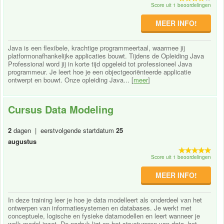
Score uit 1 beoordelingen
MEER INFO!
Java is een flexibele, krachtige programmeertaal, waarmee jij
platformonafhankelijke applicaties bouwt. Tijdens de Opleiding Java
Professional word jij in korte tijd opgeleid tot professioneel Java
programmeur. Je leert hoe je een objectgeoriënteerde applicatie
ontwerpt en bouwt. Onze opleiding Java... [
meer
]
Cursus Data Modeling
2
dagen | eerstvolgende startdatum
25
augustus
Score uit 1 beoordelingen
MEER INFO!
In deze training leer je hoe je data modelleert als onderdeel van het
ontwerpen van informatiesystemen en databases. Je werkt met
conceptuele, logische en fysieke datamodellen en leert wanneer je
welk model inzet. De nadruk ligt op het structureren van data, het