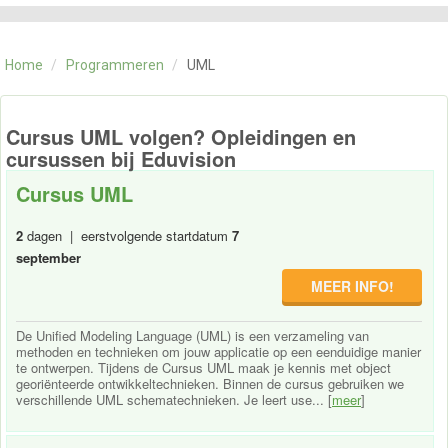
CATEGORIE
TRAININGEN
Home
/
Programmeren
/
UML
OVER ONS
CONTACT
SKILLS ALCHEMIST
Cursus UML volgen? Opleidingen en
cursussen bij Eduvision
Cursus UML
2
dagen | eerstvolgende startdatum
7
september
MEER INFO!
De Unified Modeling Language (UML) is een verzameling van
methoden en technieken om jouw applicatie op een eenduidige manier
te ontwerpen. Tijdens de Cursus UML maak je kennis met object
georiënteerde ontwikkeltechnieken. Binnen de cursus gebruiken we
verschillende UML schematechnieken. Je leert use... [
meer
]