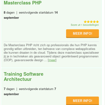
Masterclass PHP
8
dagen | eerstvolgende startdatum
14
september
Score uit 1 beoordelingen
MEER INFO!
De Masterclass PHP richt zich op professionals die hun PHP kennis
grondig willen uitbreiden, ten behoeve van complexe webapplicaties
die kunnen draaien in de cloud. Tijdens deze masterclass specialiseer
jij je in technieken als geavanceerd object georiënteerd programmeren
(OOP), geavanceerde design ... [
meer
]
Training Software
Architectuur
7
dagen | eerstvolgende startdatum
7
september
MEER INFO!