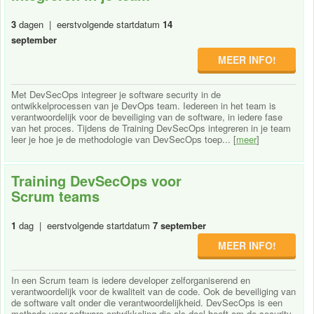
3
dagen | eerstvolgende startdatum
14
september
MEER INFO!
Met DevSecOps integreer je software security in de
ontwikkelprocessen van je DevOps team. Iedereen in het team is
verantwoordelijk voor de beveiliging van de software, in iedere fase
van het proces. Tijdens de Training DevSecOps integreren in je team
leer je hoe je de methodologie van DevSecOps toep... [
meer
]
Training DevSecOps voor
Scrum teams
1
dag | eerstvolgende startdatum
7 september
MEER INFO!
In een Scrum team is iedere developer zelforganiserend en
verantwoordelijk voor de kwaliteit van de code. Ook de beveiliging van
de software valt onder die verantwoordelijkheid. DevSecOps is een
methode voor software ontwikkeling die als doel heeft om de security