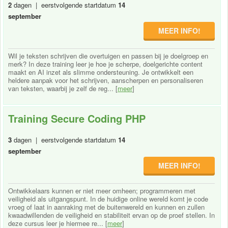
2
dagen | eerstvolgende startdatum
14
september
MEER INFO!
Wil je teksten schrijven die overtuigen en passen bij je doelgroep en
merk? In deze training leer je hoe je scherpe, doelgerichte content
maakt en AI inzet als slimme ondersteuning. Je ontwikkelt een
heldere aanpak voor het schrijven, aanscherpen en personaliseren
van teksten, waarbij je zelf de reg... [
meer
]
Training Secure Coding PHP
3
dagen | eerstvolgende startdatum
14
september
MEER INFO!
Ontwikkelaars kunnen er niet meer omheen; programmeren met
veiligheid als uitgangspunt. In de huidige online wereld komt je code
vroeg of laat in aanraking met de buitenwereld en kunnen en zullen
kwaadwillenden de veiligheid en stabiliteit ervan op de proef stellen. In
deze cursus leer je hiermee re... [
meer
]