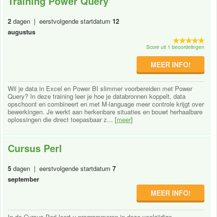
Training Power Query
2
dagen | eerstvolgende startdatum
12
augustus
Score uit 1 beoordelingen
MEER INFO!
Wil je data in Excel en Power BI slimmer voorbereiden met Power
Query? In deze training leer je hoe je databronnen koppelt, data
opschoont en combineert en met M-language meer controle krijgt over
bewerkingen. Je werkt aan herkenbare situaties en bouwt herhaalbare
oplossingen die direct toepasbaar z... [
meer
]
Cursus Perl
5
dagen | eerstvolgende startdatum
7
september
MEER INFO!
In de Cursus Perl leert u programmeren in deze veelzijdige