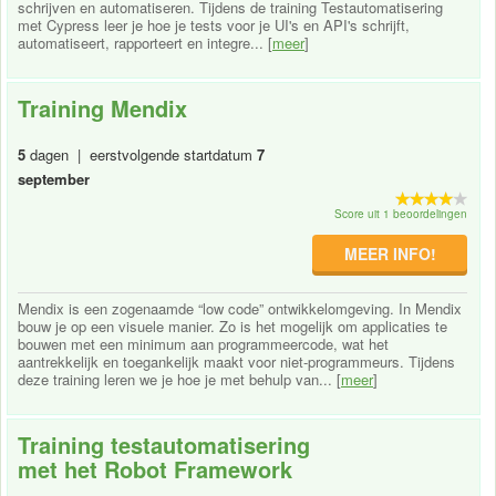
schrijven en automatiseren. Tijdens de training Testautomatisering
met Cypress leer je hoe je tests voor je UI's en API's schrijft,
automatiseert, rapporteert en integre... [
meer
]
Training Mendix
5
dagen | eerstvolgende startdatum
7
september
Score uit 1 beoordelingen
MEER INFO!
Mendix is een zogenaamde “low code” ontwikkelomgeving. In Mendix
bouw je op een visuele manier. Zo is het mogelijk om applicaties te
bouwen met een minimum aan programmeercode, wat het
aantrekkelijk en toegankelijk maakt voor niet-programmeurs. Tijdens
deze training leren we je hoe je met behulp van... [
meer
]
Training testautomatisering
met het Robot Framework