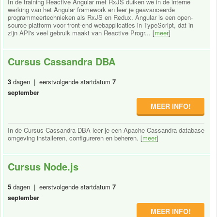
In de training Reactive Angular met RxJS duiken we in de interne
werking van het Angular framework en leer je geavanceerde
programmeertechnieken als RxJS en Redux. Angular is een open-
source platform voor front-end webapplicaties in TypeScript, dat in
zijn API's veel gebruik maakt van Reactive Progr... [
meer
]
Cursus Cassandra DBA
3
dagen | eerstvolgende startdatum
7
september
MEER INFO!
In de Cursus Cassandra DBA leer je een Apache Cassandra database
omgeving installeren, configureren en beheren. [
meer
]
Cursus Node.js
5
dagen | eerstvolgende startdatum
7
september
MEER INFO!