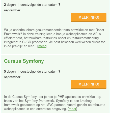
2
dagen | eerstvolgende startdatum
7
september
MEER INFO!
Wil je onderhoudbare geautomatiseerde tests ontwikkelen met Robot
Framework? In deze training leer je hoe je webapplicaties en API's
efficiënt test, betrouwbare testsuites opzet en testautomatisering
integreert in CI/CD-processen. Je past bewezen werkwijzen direct toe
in de praktijk en leer... [
meer
]
Cursus Symfony
5
dagen | eerstvolgende startdatum
7
september
MEER INFO!
In de Cursus Symfony leer je hoe je PHP applicaties ontwikkelt op
basis van het Symfony framework. Symfony is een krachtig
framework gebaseerd op het MVC patroon, vooral gericht op robuuste
webapplicaties in een enterprise omgeving. [
meer
]