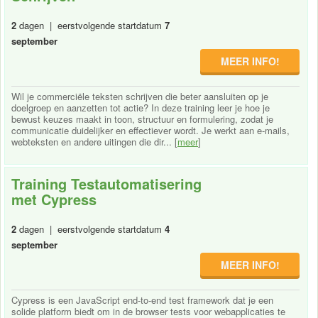
2
dagen | eerstvolgende startdatum
7
september
MEER INFO!
Wil je commerciële teksten schrijven die beter aansluiten op je
doelgroep en aanzetten tot actie? In deze training leer je hoe je
bewust keuzes maakt in toon, structuur en formulering, zodat je
communicatie duidelijker en effectiever wordt. Je werkt aan e-mails,
webteksten en andere uitingen die dir... [
meer
]
Training Testautomatisering
met Cypress
2
dagen | eerstvolgende startdatum
4
september
MEER INFO!
Cypress is een JavaScript end-to-end test framework dat je een
solide platform biedt om in de browser tests voor webapplicaties te