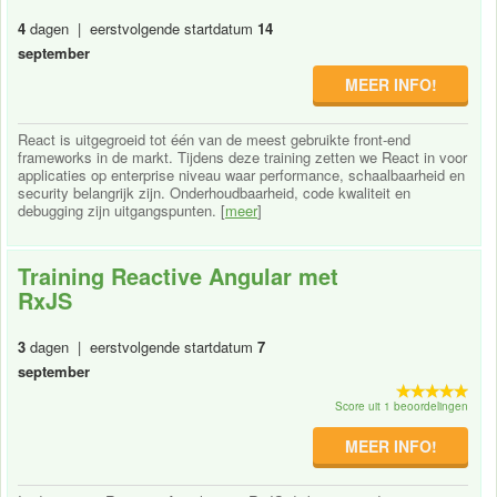
4
dagen | eerstvolgende startdatum
14
september
MEER INFO!
React is uitgegroeid tot één van de meest gebruikte front-end
frameworks in de markt. Tijdens deze training zetten we React in voor
applicaties op enterprise niveau waar performance, schaalbaarheid en
security belangrijk zijn. Onderhoudbaarheid, code kwaliteit en
debugging zijn uitgangspunten. [
meer
]
Training Reactive Angular met
RxJS
3
dagen | eerstvolgende startdatum
7
september
Score uit 1 beoordelingen
MEER INFO!