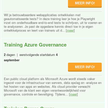
MEER INFO!
Wil je betrouwbaardere webapplicaties ontwikkelen met
geautomatiseerde tests? In deze training leer je hoe je Playwright
inzet om onderhoudbare end-to-end tests te schrijven, uit te voeren en
te analyseren. Je past de opgedane kennis direct toe in je eigen
ontwikkelproces en leert van trainers uit d... [
meer
]
Training Azure Governance
2
dagen | eerstvolgende startdatum
4
september
MEER INFO!
Een public cloud platform als Microsoft Azure wordt steeds vaker
ingezet voor de infrastructuur van servers, data opslag en -analyse en
het hosten van apps en websites. Als cloud provider verwacht
Microsoft van de klant een eigen verantwoordelijkheid voor
governance, controle en beveiliging. Tijdens... [
meer
]