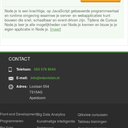
Node.js is een krachtige, op JavaScript gebaseerde programmeertaal
en runtime omgeving waarmee je server- en webapplicaties kunt
bouwen die snel, schaalbaar en event-driven zijn. Tijdens de Cursus
Node.js leer je alle mogelijkheden van Node.js kennen en bouw je je
eigen applicatie in Node.js. [
meer
]
CONTACT
Telefoon:
055 576 8044
E-mail:
info@eduvision.nl
Adres:
Loolaan 554
7315AG
Apeldoorn
Front-end Development
Big Data Analytics
Qlikview cursussen
Programmeren
Kunstmatige Intelligentie
Tableau trainingen
Big Data
Databases