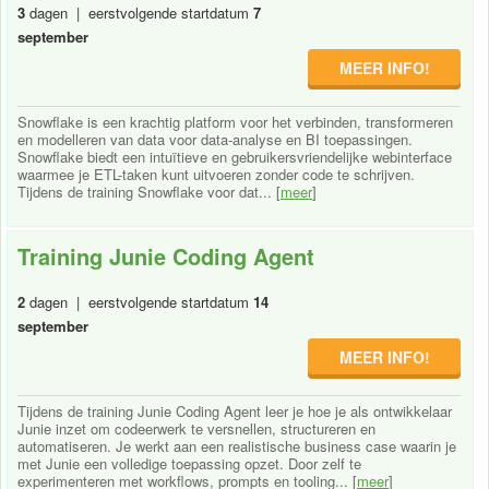
3
dagen | eerstvolgende startdatum
7
september
MEER INFO!
Snowflake is een krachtig platform voor het verbinden, transformeren
en modelleren van data voor data-analyse en BI toepassingen.
Snowflake biedt een intuïtieve en gebruikersvriendelijke webinterface
waarmee je ETL-taken kunt uitvoeren zonder code te schrijven.
Tijdens de training Snowflake voor dat... [
meer
]
Training Junie Coding Agent
2
dagen | eerstvolgende startdatum
14
september
MEER INFO!
Tijdens de training Junie Coding Agent leer je hoe je als ontwikkelaar
Junie inzet om codeerwerk te versnellen, structureren en
automatiseren. Je werkt aan een realistische business case waarin je
met Junie een volledige toepassing opzet. Door zelf te
experimenteren met workflows, prompts en tooling... [
meer
]