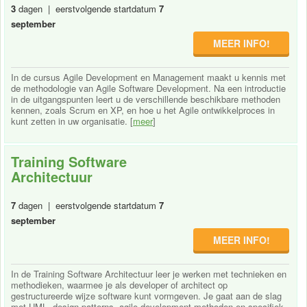
3
dagen | eerstvolgende startdatum
7
september
MEER INFO!
In de cursus Agile Development en Management maakt u kennis met
de methodologie van Agile Software Development. Na een introductie
in de uitgangspunten leert u de verschillende beschikbare methoden
kennen, zoals Scrum en XP, en hoe u het Agile ontwikkelproces in
kunt zetten in uw organisatie. [
meer
]
Training Software
Architectuur
7
dagen | eerstvolgende startdatum
7
september
MEER INFO!
In de Training Software Architectuur leer je werken met technieken en
methodieken, waarmee je als developer of architect op
gestructureerde wijze software kunt vormgeven. Je gaat aan de slag
met UML, design patterns, agile development methoden en specifiek