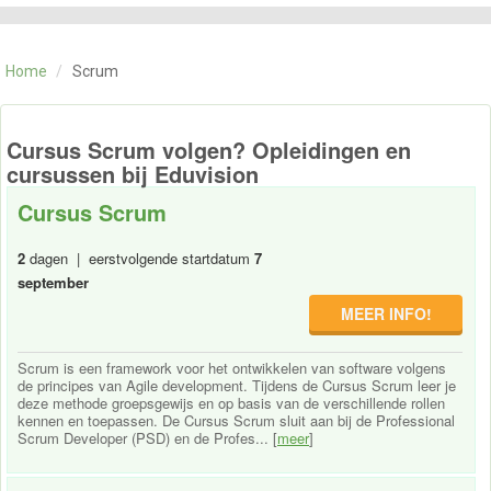
CATEGORIE
TRAININGEN
Home
/
Scrum
OVER ONS
CONTACT
SKILLS ALCHEMIST
Cursus Scrum volgen? Opleidingen en
cursussen bij Eduvision
Cursus Scrum
2
dagen | eerstvolgende startdatum
7
september
MEER INFO!
Scrum is een framework voor het ontwikkelen van software volgens
de principes van Agile development. Tijdens de Cursus Scrum leer je
deze methode groepsgewijs en op basis van de verschillende rollen
kennen en toepassen. De Cursus Scrum sluit aan bij de Professional
Scrum Developer (PSD) en de Profes... [
meer
]