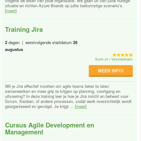
volgens de eisen van jouw organisatie. We gaan uit van jullie huidige
situatie en richten Azure Boards op jullie toekomstige scenario’s.
[
meer
]
Training Jira
2
dagen | eerstvolgende startdatum
26
augustus
Score uit 1 beoordelingen
MEER INFO!
Wil je Jira effectief inzetten om agile teams beter te laten
samenwerken en meer grip te krijgen op planning, voortgang en
uitvoering? In deze training leer je hoe je Jira inricht en beheert voor
Scrum, Kanban, of andere processen, zodat werk overzichtelijk wordt
georganiseerd en gevolgd. Je krijgt ... [
meer
]
Cursus Agile Development en
Management