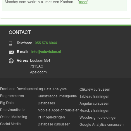
Monday.com werkt o.a. met een Kanban... [
meer
]
CONTACT
Telefoon:
055 576 8044
E-mail:
info@eduvision.nl
Adres:
Loolaan 554
7315AG
Apeldoorn
Front-end Development
Big Data Analytics
Qlikview cursussen
Programmeren
Kunstmatige Intelligentie
Tableau trainingen
Big Data
Databases
Angular cursussen
Datavisualisatie
Mobiele Apps ontwikkelen
React.js trainingen
Online Marketing
PHP opleidingen
Webdesign opleidingen
Social Media
Database cursussen
Google Analytics cursussen