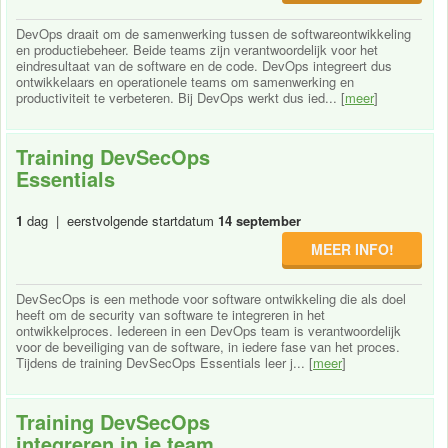
DevOps draait om de samenwerking tussen de softwareontwikkeling
en productiebeheer. Beide teams zijn verantwoordelijk voor het
eindresultaat van de software en de code. DevOps integreert dus
ontwikkelaars en operationele teams om samenwerking en
productiviteit te verbeteren. Bij DevOps werkt dus ied... [
meer
]
Training DevSecOps
Essentials
1
dag | eerstvolgende startdatum
14 september
MEER INFO!
DevSecOps is een methode voor software ontwikkeling die als doel
heeft om de security van software te integreren in het
ontwikkelproces. Iedereen in een DevOps team is verantwoordelijk
voor de beveiliging van de software, in iedere fase van het proces.
Tijdens de training DevSecOps Essentials leer j... [
meer
]
Training DevSecOps
integreren in je team