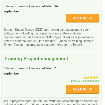
3
dagen | eerstvolgende startdatum
14
september
MEER INFO!
Domain Driven Design (DDD) wint terrein als uitgangspunt voor
software ontwikkeling. Je bouwt flexibele software die de
requirements van de business blijft volgen. Hierdoor is je software
beter te onderhouden en uit te breiden. Tijdens de training Domain
Driven Design Implementatie besteden we voorn... [
meer
]
Training Projectmanagement
3
dagen | eerstvolgende startdatum
7
september
Score uit 1 beoordelingen
MEER INFO!
Wil je projecten beter sturen, ook wanneer verwachtingen schuiven en
belangen botsen? In deze training ontwikkel je een praktische aanpak