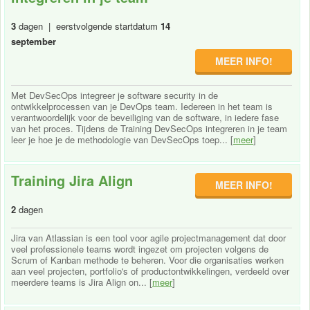
3
dagen | eerstvolgende startdatum
14
september
MEER INFO!
Met DevSecOps integreer je software security in de
ontwikkelprocessen van je DevOps team. Iedereen in het team is
verantwoordelijk voor de beveiliging van de software, in iedere fase
van het proces. Tijdens de Training DevSecOps integreren in je team
leer je hoe je de methodologie van DevSecOps toep... [
meer
]
Training Jira Align
MEER INFO!
2
dagen
Jira van Atlassian is een tool voor agile projectmanagement dat door
veel professionele teams wordt ingezet om projecten volgens de
Scrum of Kanban methode te beheren. Voor die organisaties werken
aan veel projecten, portfolio's of productontwikkelingen, verdeeld over
meerdere teams is Jira Align on... [
meer
]