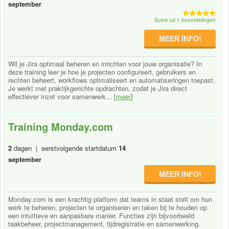
september
Score uit 1 beoordelingen
MEER INFO!
Wil je Jira optimaal beheren en inrichten voor jouw organisatie? In
deze training leer je hoe je projecten configureert, gebruikers en
rechten beheert, workflows optimaliseert en automatiseringen toepast.
Je werkt met praktijkgerichte opdrachten, zodat je Jira direct
effectiever inzet voor samenwerk... [
meer
]
Training Monday.com
2
dagen | eerstvolgende startdatum
14
september
MEER INFO!
Monday.com is een krachtig platform dat teams in staat stelt om hun
werk te beheren, projecten te organiseren en taken bij te houden op
een intuïtieve en aanpasbare manier. Functies zijn bijvoorbeeld
taakbeheer, projectmanagement, tijdregistratie en samenwerking.