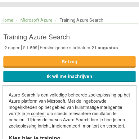
CATEGORIE
TRAININGEN
Home
/
Microsoft Azure
/
Training Azure Search
OVER ONS
CONTACT
Training Azure Search
SKILLS ALCHEMIST
2
dagen
€
1.599
Eerstvolgende startdatum
21 augustus
Bel mij
Ik wil me inschrijven
Azure Search is een volledige beheerde zoekoplossing op het
Azure platform van
Microsoft
. Met de ingebouwde
mogelijkheden op het gebied van
kunstmatige intelligentie
verrijk je je
content
om steeds relevantere resultaten te
behalen. Tijdens de cursus Azure Search leer je hoe je een
zoekoplossing inricht, implementeert, monitort en verbetert.
Kies hier je training