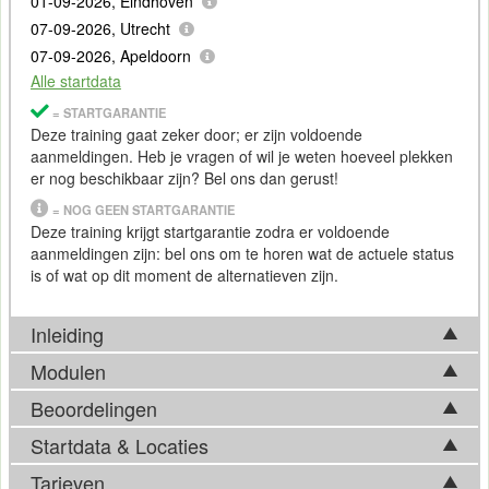
01-09-2026, Eindhoven
07-09-2026, Utrecht
07-09-2026, Apeldoorn
Alle startdata
= STARTGARANTIE
Deze training gaat zeker door; er zijn voldoende
aanmeldingen. Heb je vragen of wil je weten hoeveel plekken
er nog beschikbaar zijn? Bel ons dan gerust!
= NOG GEEN STARTGARANTIE
Deze training krijgt startgarantie zodra er voldoende
aanmeldingen zijn: bel ons om te horen wat de actuele status
is of wat op dit moment de alternatieven zijn.
Inleiding
Modulen
Welkom bij de Cursus Database Design
Beoordelingen
De cursus bestaat uit een viertal modulen die samen drie
De basis van vrijwel iedere applicatie of moderne website
lesdagen beslaan. De volgende modulen worden behandeld:
Startdata & Locaties
Gert Hendriks
wordt gevormd door een database. De wijze waarop die
Principes Relationeel Database ontwerp
database is opgezet en ingericht bepaalt voor een groot deel
Tarieven