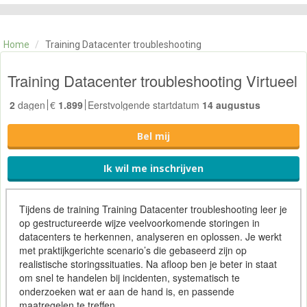
CATEGORIE
TRAININGEN
Home
/
Training Datacenter troubleshooting
OVER ONS
CONTACT
Training Datacenter troubleshooting Virtueel
SKILLS ALCHEMIST
2
dagen
€
1.899
Eerstvolgende startdatum
14 augustus
Bel mij
Ik wil me inschrijven
Tijdens de training Training Datacenter troubleshooting leer je
op gestructureerde wijze veelvoorkomende storingen in
datacenters te herkennen, analyseren en oplossen. Je werkt
met praktijkgerichte scenario’s die gebaseerd zijn op
realistische storingssituaties. Na afloop ben je beter in staat
om snel te handelen bij incidenten, systematisch te
onderzoeken wat er aan de hand is, en passende
maatregelen te treffen.