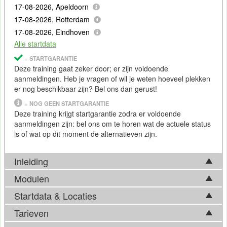
17-08-2026, Apeldoorn
17-08-2026, Rotterdam
17-08-2026, Eindhoven
Alle startdata
= STARTGARANTIE
Deze training gaat zeker door; er zijn voldoende
aanmeldingen. Heb je vragen of wil je weten hoeveel plekken
er nog beschikbaar zijn? Bel ons dan gerust!
= NOG GEEN STARTGARANTIE
Deze training krijgt startgarantie zodra er voldoende
aanmeldingen zijn: bel ons om te horen wat de actuele status
is of wat op dit moment de alternatieven zijn.
Inleiding
Modulen
Een storing in een datacenter kan verstrekkende gevolgen
hebben. Denk aan kritieke applicaties die onbereikbaar zijn,
Startdata & Locaties
Tijdens de Training Datacenter troubleshooting komen in
netwerkuitval die meerdere klanten treft, of een plotselinge
basis onderstaande onderwerpen aan bod. Afhankelijk van
Tarieven
temperatuurstijging die hardware bedreigt. In zulke situaties is
Kies uit 6 locatie(s) in Nederland. Ook beschikbaar in
ontwikkelingen op het vakgebied, kan de feitelijke
het cruciaal dat technische teams snel en doelgericht kunnen