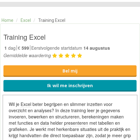
CATEGORIE
TRAININGEN
Home
/
Excel
/
Training Excel
OVER ONS
CONTACT
Training Excel
SKILLS ALCHEMIST
1
dag
€
599
Eerstvolgende startdatum
14 augustus
Gemiddelde waardering
Bel mij
Ik wil me inschrijven
Wil je
Excel
beter begrijpen en slimmer inzetten voor
overzicht en analyses? In deze training leer je gegevens
invoeren, bewerken en structureren, berekeningen maken
met functies en
data
helder
presenteren
met tabellen en
grafieken. Je werkt met herkenbare situaties uit de praktijk en
krijgt handvatten die direct toepasbaar zijn, zodat je meer grip