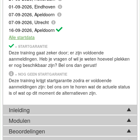
01-09-2026, Eindhoven
07-09-2026, Apeldoorn
07-09-2026, Utrecht
16-09-2026, Apeldoorn
Alle startdata
= STARTGARANTIE
Deze training gaat zeker door; er zijn voldoende
aanmeldingen. Heb je vragen of wil je weten hoeveel plekken
er nog beschikbaar zijn? Bel ons dan gerust!
= NOG GEEN STARTGARANTIE
Deze training krijgt startgarantie zodra er voldoende
aanmeldingen zijn: bel ons om te horen wat de actuele status
is of wat op dit moment de alternatieven zijn.
Inleiding
Modulen
In deze training ontwikkel je praktische vaardigheden om
Excel
doelgericht in te zetten voor je dagelijkse
Beoordelingen
Tijdens de Training
Excel
komen in basis onderstaande
werkzaamheden. Je leert gegevens invoeren, bewerken en