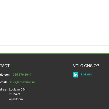
TACT
VOLG ONS OP:
elefoon:
055 576 8044
Linkedin
-mail:
info@eduvision.nl
dres:
Loolaan 554
7315AG
Apeldoorn