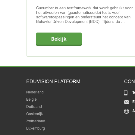
Cucumber is een testframework dat wordt gebruikt voor
het uitvoeren van (geautomatiseerde) tests voor
softwaretoepassingen en ondersteunt het concept van
Behavior-Driven Development (BDD). Tijdens de ...
Bekijk
EDUVISION PLATFORM
CON
Nederland
T
België
E
Duitsland
A
Oostenrijk
Zwitserland
Luxemburg