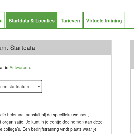
ra
Startdata & Locaties
Tarieven
Virtuele training
am: Startdata
aar in
Antwerpen
.
 die helemaal aansluit bij de specifieke wensen,
of organisatie. Je kunt in je eentje deelnemen aan deze
ollega’s. Een bedrijfstraining vindt plaats waar je