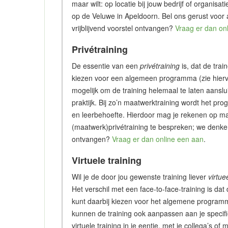
maar wilt: op locatie bij jouw bedrijf of organisa
op de Veluwe in Apeldoorn. Bel ons gerust voor
vrijblijvend voorstel ontvangen?
Vraag er dan on
Privétraining
De essentie van een
privétraining
is, dat de trai
kiezen voor een algemeen programma (zie hiervo
mogelijk om de training helemaal te laten aanslu
praktijk. Bij zo’n maatwerktraining wordt het p
en leerbehoefte. Hierdoor mag je rekenen op ma
(maatwerk)privétraining te bespreken; we denken 
ontvangen?
Vraag er dan online een aan
.
Virtuele training
Wil je de door jou gewenste training liever
virtue
Het verschil met een face-to-face-training is dat 
kunt daarbij kiezen voor het algemene programm
kunnen de training ook aanpassen aan je specifie
virtuele training in je eentje, met je collega’s 