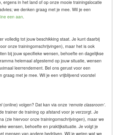
tie, ergens in het land of op onze mooie trainingslocatie
 advies; we denken graag met je mee. Wil je een
line een aan
.
ner volledig tot jouw beschikking staat. Je kunt daarbij
or onze trainingomschrijvingen), maar het is ook
iten bij jouw specifieke wensen, behoefte en dagelijkse
rogramma helemaal afgestemd op jouw situatie, wensen
ximaal leerrendement. Bel ons gerust voor een
graag met je mee. Wil je een vrijblijvend voorstel
el
(online) volgen? Dat kan via onze
‘remote classroom’
.
de trainer de training op afstand voor je verzorgt. Je
a (zie hiervoor onze trainingomschrijvingen), maar we
ke wensen, behoefte en praktijksituatie. Je volgt je
of met mensen van andere bedrijven. Wil je weten wat we