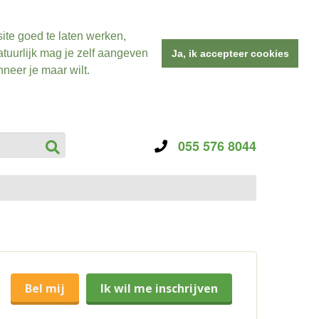
ite goed te laten werken,
tuurlijk mag je zelf aangeven
Ja, ik accepteer cookies
neer je maar wilt.
055 576 8044
Bel mij
Ik wil me inschrijven