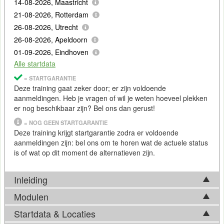
14-08-2026, Maastricht
21-08-2026, Rotterdam
26-08-2026, Utrecht
26-08-2026, Apeldoorn
01-09-2026, Eindhoven
Alle startdata
= STARTGARANTIE
Deze training gaat zeker door; er zijn voldoende
aanmeldingen. Heb je vragen of wil je weten hoeveel plekken
er nog beschikbaar zijn? Bel ons dan gerust!
= NOG GEEN STARTGARANTIE
Deze training krijgt startgarantie zodra er voldoende
aanmeldingen zijn: bel ons om te horen wat de actuele status
is of wat op dit moment de alternatieven zijn.
Inleiding
Modulen
In deze training leer je hoe moderne AI werkt en hoe je AI
verantwoord inzet binnen werk, teams en organisaties. Je
Startdata & Locaties
Tijdens de Training
Kunstmatige Intelligentie
komen in basis
krijgt inzicht in verschillende vormen van AI, van
Machine