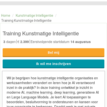
CATEGORIE
TRAININGEN
Home
/
Kunstmatige Intelligentie
/
OVER ONS
Training Kunstmatige Intelligentie
CONTACT
SKILLS ALCHEMIST
Training Kunstmatige Intelligentie
3
dagen
€
2.399
Eerstvolgende startdatum
14 augustus
Bel mij
Ik wil me inschrijven
Wil je begrijpen hoe
kunstmatige intelligentie
organisaties en
werkzaamheden verandert en leren hoe je AI verantwoord
inzet in de praktijk? In deze training ontwikkel je inzicht in
moderne AI,
machine learning
,
deep learning
, generatieve AI
en Large Language Models. Je leert AI toepassingen te
beoordelen, besluitvorming te ondersteunen en kansen voor
jouw organisatie te herkennen. Daarbij werk je met actuele