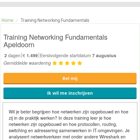
CATEGORIE
TRAININGEN
Home
/
Training Networking Fundamentals
OVER ONS
CONTACT
Training Networking Fundamentals
SKILLS ALCHEMIST
Apeldoorn
2
dagen
€
1.499
Eerstvolgende startdatum
7 augustus
Gemiddelde waardering
Bel mij
Ik wil me inschrijven
Wil je beter begrijpen hoe netwerken zijn opgebouwd en hoe
zij in de praktijk werken? In deze training leer je hoe
netwerken zijn opgebouwd en hoe protocollen, routing,
switching en adressering samenwerken in IT-omgevingen. Je
analyseert netwerkverkeer met onder andere
Wireshark
en