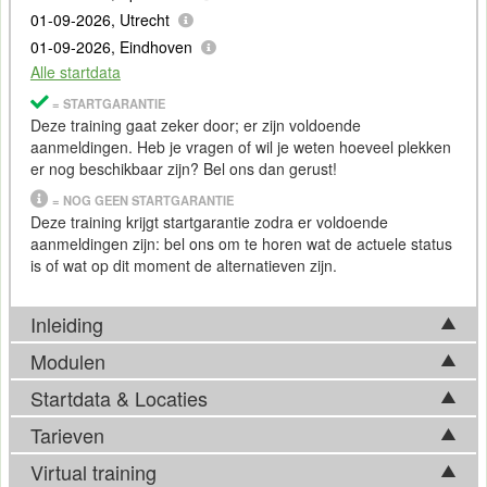
01-09-2026, Utrecht
01-09-2026, Eindhoven
Alle startdata
= STARTGARANTIE
Deze training gaat zeker door; er zijn voldoende
aanmeldingen. Heb je vragen of wil je weten hoeveel plekken
er nog beschikbaar zijn? Bel ons dan gerust!
= NOG GEEN STARTGARANTIE
Deze training krijgt startgarantie zodra er voldoende
aanmeldingen zijn: bel ons om te horen wat de actuele status
is of wat op dit moment de alternatieven zijn.
Inleiding
Modulen
SPSS
is een krachtige softwaretoepassing die wijdverbreid
wordt gebruikt voor statistische analyses en datamanipulatie.
Startdata & Locaties
Tijdens de Training SPSS komen in basis onderstaande
SPSS biedt onderzoekers, analisten en wetenschappers een
onderwerpen aan bod. Afhankelijk van ontwikkelingen op het
Tarieven
gebruiksvriendelijke interface voor het verkennen, analyseren
Kies uit 6 locatie(s) in Nederland. Ook beschikbaar in
vakgebied, kan de feitelijke trainingsinhoud hier echter van
en
presenteren
van gegevens.
Antwerpen
.
Virtual training
afwijken. Bel ons gerust voor meer informatie over de actuele