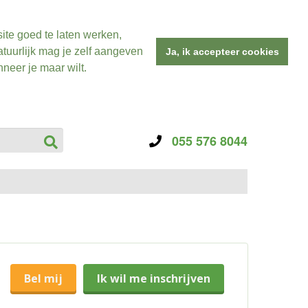
ite goed te laten werken,
tuurlijk mag je zelf aangeven
Ja, ik accepteer cookies
neer je maar wilt.
055 576 8044
Bel mij
Ik wil me inschrijven