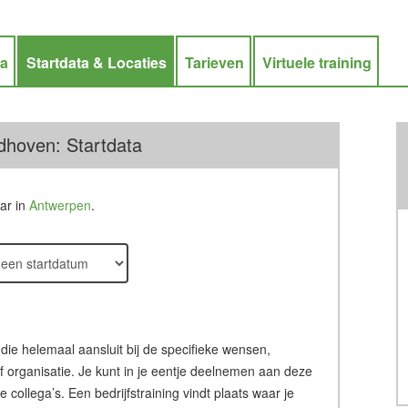
ra
Startdata & Locaties
Tarieven
Virtuele training
dhoven: Startdata
aar in
Antwerpen
.
 die helemaal aansluit bij de specifieke wensen,
of organisatie. Je kunt in je eentje deelnemen aan deze
ollega’s. Een bedrijfstraining vindt plaats waar je