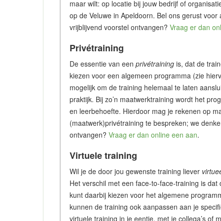
maar wilt: op locatie bij jouw bedrijf of organisa
op de Veluwe in Apeldoorn. Bel ons gerust voor
vrijblijvend voorstel ontvangen?
Vraag er dan on
Privétraining
De essentie van een
privétraining
is, dat de trai
kiezen voor een algemeen programma (zie hiervo
mogelijk om de training helemaal te laten aanslu
praktijk. Bij zo’n maatwerktraining wordt het p
en leerbehoefte. Hierdoor mag je rekenen op ma
(maatwerk)privétraining te bespreken; we denken 
ontvangen?
Vraag er dan online een aan
.
Virtuele training
Wil je de door jou gewenste training liever
virtue
Het verschil met een face-to-face-training is dat 
kunt daarbij kiezen voor het algemene programm
kunnen de training ook aanpassen aan je specifie
virtuele training in je eentje, met je collega’s 