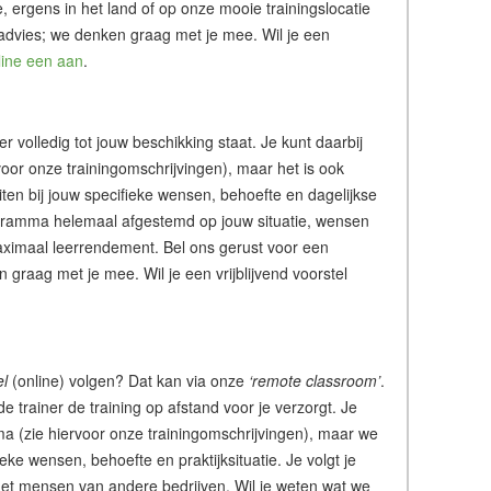
tie, ergens in het land of op onze mooie trainingslocatie
 advies; we denken graag met je mee. Wil je een
line een aan
.
ner volledig tot jouw beschikking staat. Je kunt daarbij
or onze trainingomschrijvingen), maar het is ook
iten bij jouw specifieke wensen, behoefte en dagelijkse
rogramma helemaal afgestemd op jouw situatie, wensen
ximaal leerrendement. Bel ons gerust voor een
graag met je mee. Wil je een vrijblijvend voorstel
el
(online) volgen? Dat kan via onze
‘remote classroom’
.
de trainer de training op afstand voor je verzorgt. Je
a (zie hiervoor onze trainingomschrijvingen), maar we
ke wensen, behoefte en praktijksituatie. Je volgt je
of met mensen van andere bedrijven. Wil je weten wat we