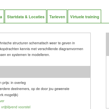
ra
Startdata & Locaties
Tarieven
Virtuele training
chnische structuren schematisch weer te geven in
jkopdrachten kennis met verschillende diagramvormen
ssen en systemen te modelleren.
 prijs: in overleg
erdere deelnemers, op de door jou gewenste
rk mogelijk)
ver
vrijblijvend voorstel