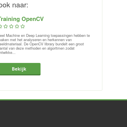
ook naar:
Training OpenCV
eel Machine en Deep Learning toepassingen hebben te
aken met het analyseren en herkennen van
eeldmateriaal. De OpenCV library bundelt een groot
antal van deze methoden en algoritmen zodat
ntwikke...
Bekijk