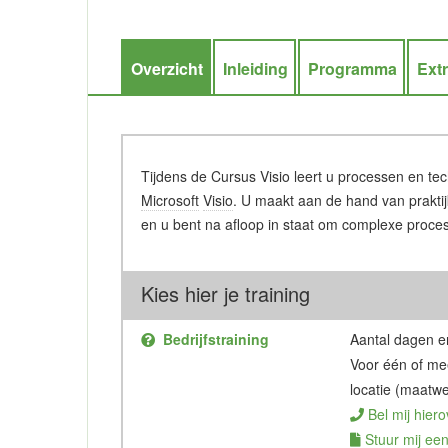
Overzicht
Inleiding
Programma
Ext
Tijdens de Cursus Visio leert u processen en te
Microsoft
Visio
. U maakt aan de hand van prakti
en u bent na afloop in staat om complexe proce
Kies hier je training
Bedrijfstraining
Aantal dagen en
Voor één of me
locatie (maatwe
Bel mij hiero
Stuur mij een 