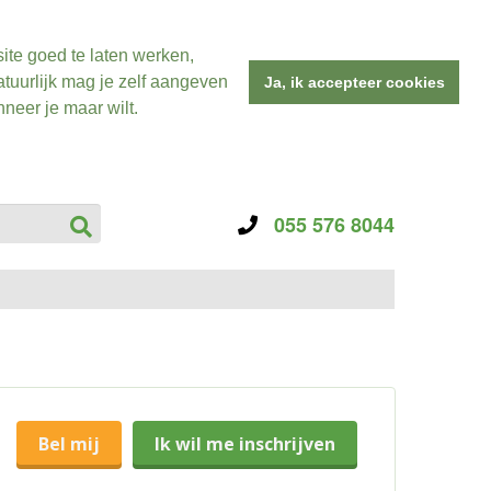
ite goed te laten werken,
tuurlijk mag je zelf aangeven
Ja, ik accepteer cookies
neer je maar wilt.
055 576 8044
Bel mij
Ik wil me inschrijven