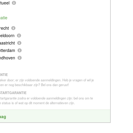
tueel
catie
recht
eldoorn
astricht
otterdam
indhoven
NTIE
eker door; er zijn voldoende aanmeldingen. Heb je vragen of wil je
en er nog beschikbaar zijn? Bel ons dan gerust!
STARTGARANTIE
 startgarantie zodra er voldoende aanmeldingen zijn: bel ons om te
 status is of wat op dit moment de alternatieven zijn.
raag