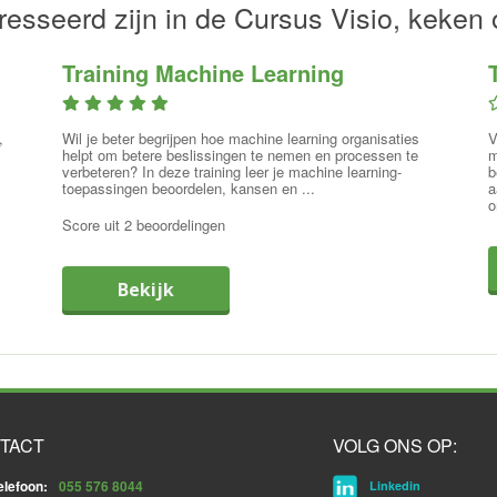
esseerd zijn in de Cursus Visio, keken 
Training Machine Learning
,
Wil je beter begrijpen hoe machine learning organisaties
V
helpt om betere beslissingen te nemen en processen te
m
verbeteren? In deze training leer je machine learning-
b
toepassingen beoordelen, kansen en ...
a
o
Score uit 2 beoordelingen
Bekijk
TACT
VOLG ONS OP:
elefoon:
055 576 8044
Linkedin