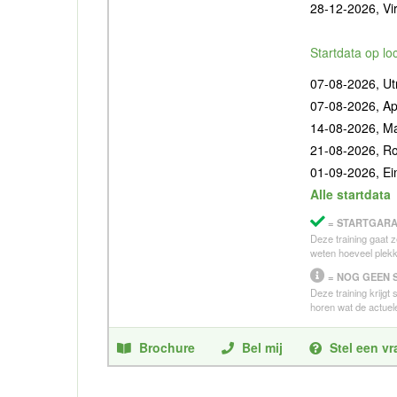
28-12-2026, Vir
Startdata op lo
07-08-2026, Ut
07-08-2026, Ap
14-08-2026, Ma
21-08-2026, R
01-09-2026, E
Alle startdata
= STARTGARA
Deze training gaat z
weten hoeveel plekk
= NOG GEEN 
Deze training krijgt
horen wat de actuele
Brochure
Bel mij
Stel een v